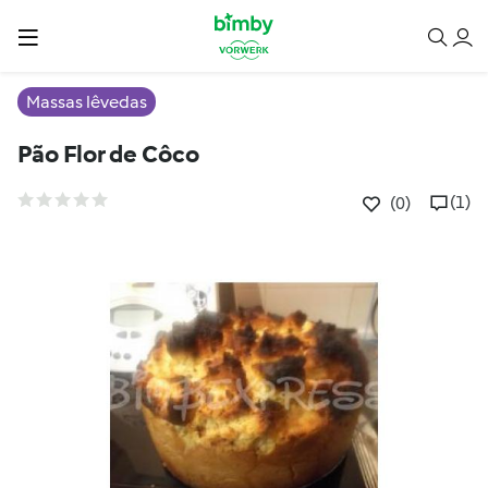
Massas lêvedas
Pão Flor de Côco
(1)
(0)