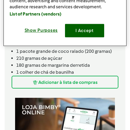
content, advertising and content measurement,
2 colheres de sopa de óleo
audience research and services development.
3
ovo,
s
List of Partners (vendors)
1 colher de sopa de sal (coloca-se em último,
para não impedir a fermentação)
3 colheres de sopa de margarina (cerca de 70
Show Purposes
I Accept
gramas)
Recheio:
1 pacote grande de coco ralado (200 gramas)
210 gramas de açúcar
180 gramas de margarina derretida
1 colher de chá de baunilha
Adicionar à lista de compras