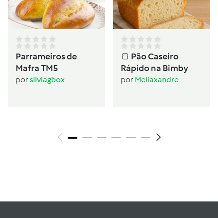
Parrameiros de
🍞 Pão Caseiro
Mafra TM5
Rápido na Bimby
por
silviagbox
por
Meliaxandre