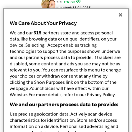
por
masa39
published: 18.04.2013
Adicionar às minhas coleções
We Care About Your Privacy
Partilhar receita
We and our
315
partners store and access personal
data, like browsing data or unique identifiers, on your
Criar uma variante
device. Selecting I Accept enables tracking
technologies to support the purposes shown under we
and our partners process data to provide. If trackers are
disabled, some content and ads you see may not be as
relevant to you. You can resurface this menu to change
your choices or withdraw consent at any time by
Ingredientes
clicking the Show Purposes link on the bottom of the
webpage .Your choices will have effect within our
Massa:
Website. For more details, refer to our Privacy Policy.
15 gramas de fermento biológico (para pão)
We and our partners process data to provide:
1 kg de farinha de trigo
210 gramas de leite
Use precise geolocation data. Actively scan device
210 gramas de açúcar
characteristics for identification. Store and/or access
information on a device. Personalised advertising and
180 gramas de água