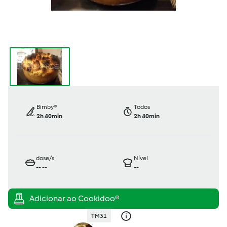
Bimby®
Todos
2h 40min
2h 40min
dose/s
Nível
--
--
--
TM31