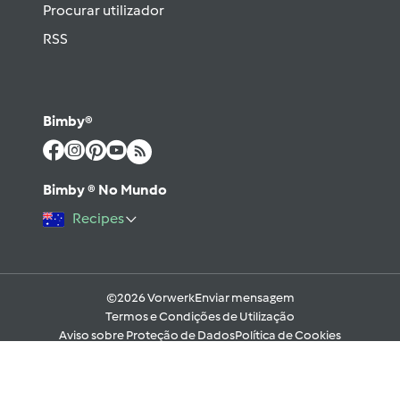
Procurar utilizador
RSS
Bimby®
Bimby ® No Mundo
Recipes
©2026 Vorwerk
Enviar mensagem
Termos e Condições de Utilização
Aviso sobre Proteção de Dados
Política de Cookies
Regras e código moral digital do Fórum
Ajuda
Apoio Legal