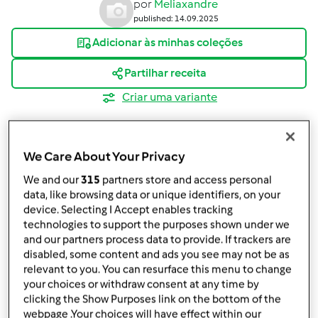
por
Meliaxandre
published: 14.09.2025
Adicionar às minhas coleções
Partilhar receita
Criar uma variante
We Care About Your Privacy
We and our
315
partners store and access personal
data, like browsing data or unique identifiers, on your
Ingredientes
device. Selecting I Accept enables tracking
technologies to support the purposes shown under we
🍞 Pão Caseiro Rápido na Bimby
and our partners process data to provide. If trackers are
500
grama
farinha de trigo (podes usar 50%
disabled, some content and ads you see may not be as
integral e 50% branca, se quiseres)
relevant to you. You can resurface this menu to change
your choices or withdraw consent at any time by
25
grama
fermento fresco de padeiro
clicking the Show Purposes link on the bottom of the
1
colher de chá
chá de açúcar ou mel
webpage .Your choices will have effect within our