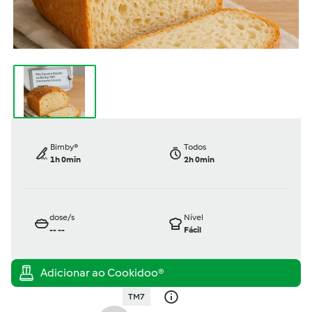
Bimby®
Todos
1h 0min
2h 0min
dose/s
Nível
--
--
Fácil
TM7