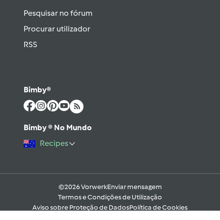
Pesquisar no fórum
Procurar utilizador
RSS
Bimby®
Bimby ® No Mundo
Recipes
©2026 Vorwerk
Enviar mensagem
Termos e Condições de Utilização
Aviso sobre Proteção de Dados
Política de Cookies
Regras e código moral digital do Fórum
Ajuda