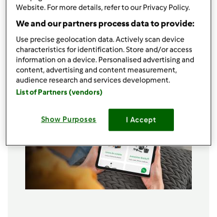
1
colher de chá
sal
Website. For more details, refer to our Privacy Policy.
300
grama
água morna
We and our partners process data to provide:
30
grama
azeite (opcional, deixa o pão mais
macio)
Use precise geolocation data. Actively scan device
characteristics for identification. Store and/or access
Adicionar à lista de compras
information on a device. Personalised advertising and
content, advertising and content measurement,
audience research and services development.
List of Partners (vendors)
Show Purposes
I Accept