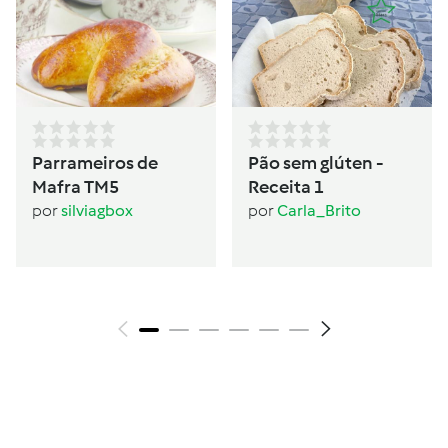
Parrameiros de
Pão sem glúten -
Mafra TM5
Receita 1
por
silviagbox
por
Carla_Brito