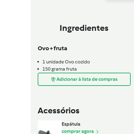
Ingredientes
Ovo + fruta
1
unidade
Ovo cozido
150
grama
fruta
Adicionar à lista de compras
Acessórios
Espátula
comprar agora