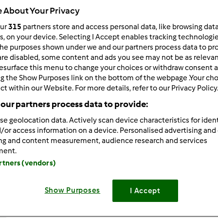
 About Your Privacy
Todos
10min
our
315
partners store and access personal data, like browsing dat
rs, on your device. Selecting I Accept enables tracking technologi
he purposes shown under we and our partners process data to prov
are disabled, some content and ads you see may not be as relevan
dose/s
esurface this menu to change your choices or withdraw consent a
--
--
ng the Show Purposes link on the bottom of the webpage .Your choi
ct within our Website. For more details, refer to our Privacy Policy
our partners process data to provide:
Nível
se geolocation data. Actively scan device characteristics for ident
Fácil
/or access information on a device. Personalised advertising and
ing and content measurement, audience research and services
ment.
artners (vendors)
Show Purposes
I Accept