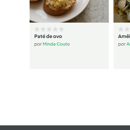
Paté de ovo
Amêi
por
Minda Couto
por
A