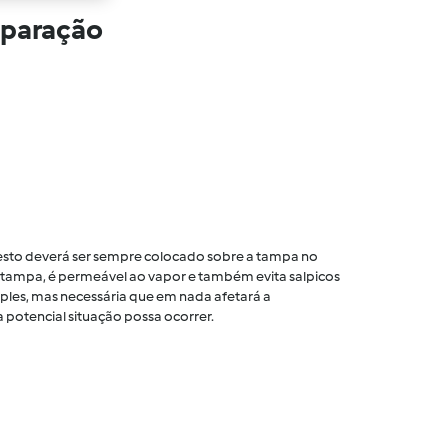
eparação
 cesto deverá ser sempre colocado sobre a tampa no
tampa, é permeável ao vapor e também evita salpicos
ples, mas necessária que em nada afetará a
 potencial situação possa ocorrer.