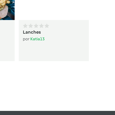
Lanches
por
Katia13