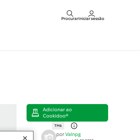
Procurar
Iniciar sessão
TM6
por
Valnpg