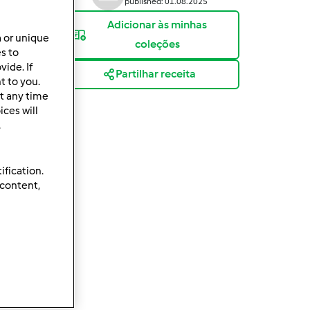
published: 01.08.2025
Adicionar às minhas
a or unique
coleções
es to
ide. If
Partilhar receita
t to you.
t any time
ces will
.
ification.
 content,