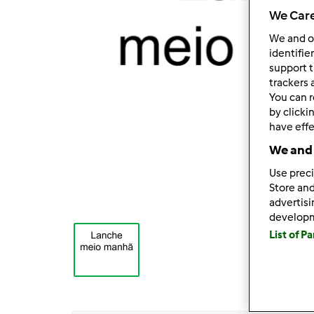
We Care
We and 
identifie
support t
trackers 
You can r
by clicki
have effe
We and 
Use preci
Store and
advertis
develop
List of P