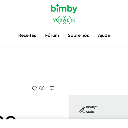
Receitas
Fórum
Sobre nós
Ajuda
(0)
Bimby®
5min