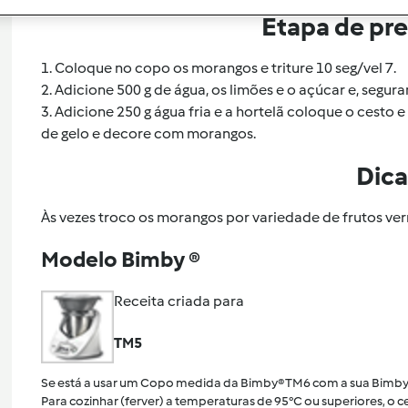
Etapa de pr
1. Coloque no copo os morangos e triture 10 seg/vel 7.
2. Adicione 500 g de água, os limões e o açúcar e, segur
3. Adicione 250 g água fria e a hortelã coloque o cesto
de gelo e decore com morangos.
Dica
Às vezes troco os morangos por variedade de frutos ve
Modelo Bimby ®
Receita criada para
TM5
Se está a usar um Copo medida da Bimby® TM6 com a sua Bimby
Para cozinhar (ferver) a temperaturas de 95°C ou superiores, o