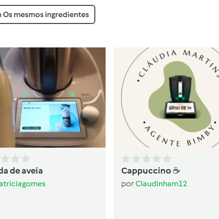
 Os mesmos ingredientes
da de aveia
Cappuccino ☕️
atriciagomes
por
Claudinham12