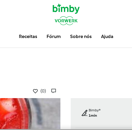
Receitas
Fórum
Sobre nós
Ajuda
(0)
Bimby®
1min