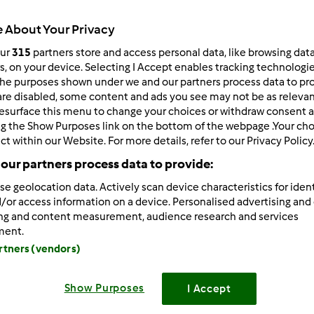
Todos
 About Your Privacy
2min
our
315
partners store and access personal data, like browsing dat
rs, on your device. Selecting I Accept enables tracking technologi
he purposes shown under we and our partners process data to prov
dose/s
are disabled, some content and ads you see may not be as relevan
1
litro/s
esurface this menu to change your choices or withdraw consent a
ng the Show Purposes link on the bottom of the webpage .Your choi
ct within our Website. For more details, refer to our Privacy Policy
Nível
our partners process data to provide:
Fácil
se geolocation data. Actively scan device characteristics for ident
/or access information on a device. Personalised advertising and
ing and content measurement, audience research and services
ment.
artners (vendors)
Show Purposes
I Accept