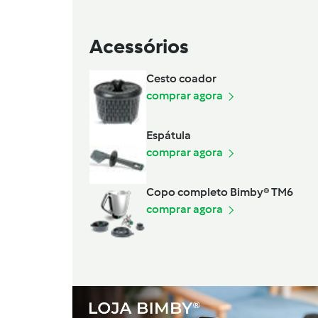
Acessórios
Cesto coador
comprar agora
Espátula
comprar agora
Copo completo Bimby® TM6
comprar agora