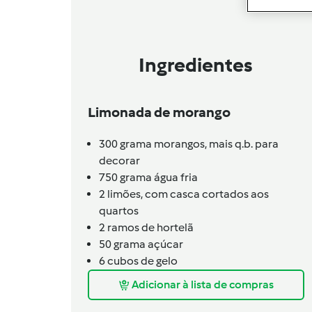
Ingredientes
Limonada de morango
300
grama
morangos,
mais q.b. para
decorar
750
grama
água fria
2
limões,
com casca cortados aos
quartos
2
ramos de hortelã
50
grama
açúcar
6
cubos de gelo
Adicionar à lista de compras