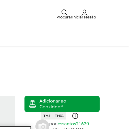
Procurar
Iniciar sessão
TM5
TM31
por
cssantos21620