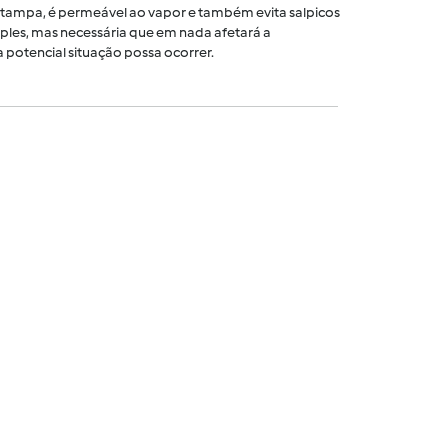
tampa, é permeável ao vapor e também evita salpicos
ples, mas necessária que em nada afetará a
 potencial situação possa ocorrer.