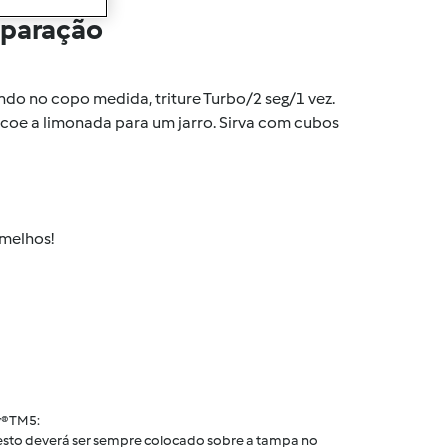
eparação
ando no copo medida, triture Turbo/2 seg/1 vez.
 e coe a limonada para um jarro. Sirva com cubos
rmelhos!
® TM5:
 cesto deverá ser sempre colocado sobre a tampa no