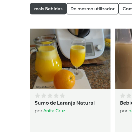
mais Bebidas
Do mesmo utilizador
Com
Sumo de Laranja Natural
Bebi
por
Anita Cruz
por
p