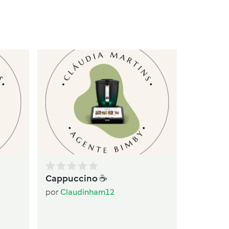
Ba
po
Cappuccino ☕️
por
Claudinham12