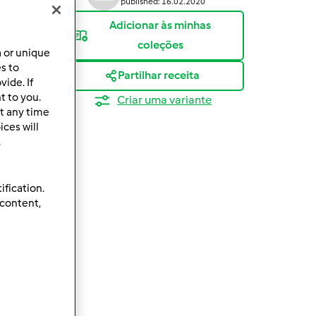
published: 16.02.2020
Adicionar às minhas
coleções
a or unique
es to
Partilhar receita
ide. If
t to you.
Criar uma variante
t any time
ces will
.
ification.
 content,