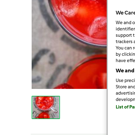
We Care
We and 
identifie
support t
trackers 
You can r
by clicki
have effe
We and 
Use preci
Store and
advertis
develop
List of P