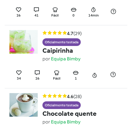
26
41
Fácil
0
14min
4.7
(29)
Oficialmente testada
Caipirinha
por
Equipa Bimby
34
26
Fácil
1
4.6
(28)
Oficialmente testada
Chocolate quente
por
Equipa Bimby