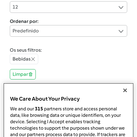
12
Ordenar por:
Predefinido
Os seus filtros:
Bebidas
Limpar
4.9
(69)
We Care About Your Privacy
Oficialmente testada
We and our
315
partners store and access personal
Limonada
data, like browsing data or unique identifiers, on your
por
Equipa Bimby
device. Selecting I Accept enables tracking
technologies to support the purposes shown under we
and our partners process data to provide. If trackers are