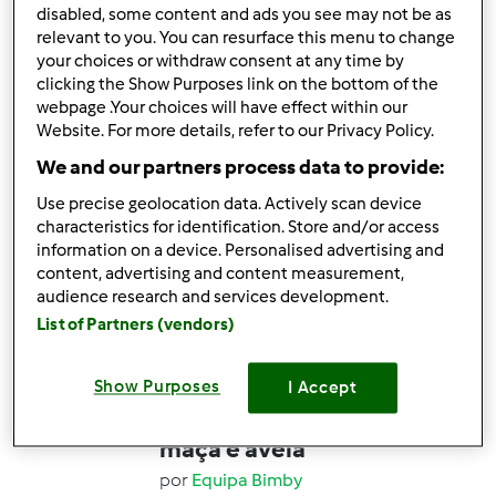
66
49
Fácil
1
6min
disabled, some content and ads you see may not be as
relevant to you. You can resurface this menu to change
your choices or withdraw consent at any time by
4.9
(36)
clicking the Show Purposes link on the bottom of the
webpage .Your choices will have effect within our
Oficialmente testada
Website. For more details, refer to our Privacy Policy.
Néctar de manga
We and our partners process data to provide:
laranja
Use precise geolocation data. Actively scan device
por
Equipa Bimby
characteristics for identification. Store and/or access
information on a device. Personalised advertising and
content, advertising and content measurement,
38
23
Fácil
1
7min
audience research and services development.
List of Partners (vendors)
4.8
(30)
Oficialmente testada
Show Purposes
I Accept
Iogurte líquido com
maçã e aveia
por
Equipa Bimby