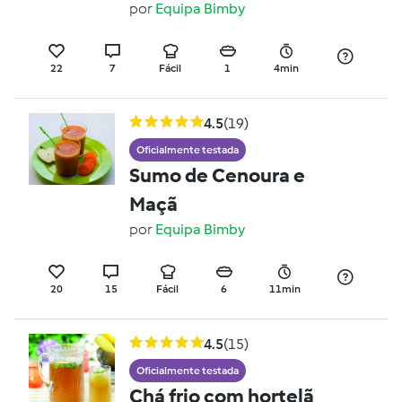
por
Equipa Bimby
22
7
Fácil
1
4min
4.5
(19)
Oficialmente testada
Sumo de Cenoura e
Maçã
por
Equipa Bimby
20
15
Fácil
6
11min
4.5
(15)
Oficialmente testada
Chá frio com hortelã