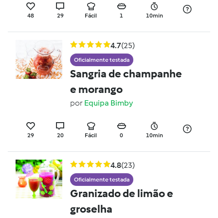
48
29
Fácil
1
10min
4.7
(25)
Oficialmente testada
Sangria de champanhe
e morango
por
Equipa Bimby
29
20
Fácil
0
10min
4.8
(23)
Oficialmente testada
Granizado de limão e
groselha