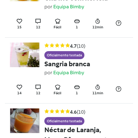
por
Equipa Bimby
15
12
Fácil
1
12min
4.7
(10)
Oficialmente testada
Sangria branca
por
Equipa Bimby
14
12
Fácil
1
11min
4.6
(10)
Oficialmente testada
Néctar de Laranja,