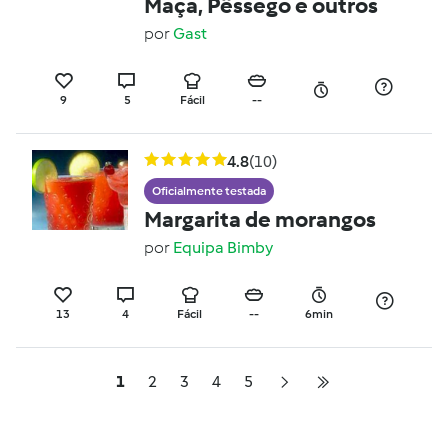
Maça, Pêssego e outros
por
Gast
9
5
Fácil
--
4.8
(10)
Oficialmente testada
Margarita de morangos
por
Equipa Bimby
13
4
Fácil
--
6min
1
2
3
4
5