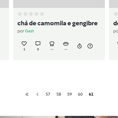
chá de camomila e gengibre
d
por
Gast
p
1
0
--
--
57
58
59
60
61