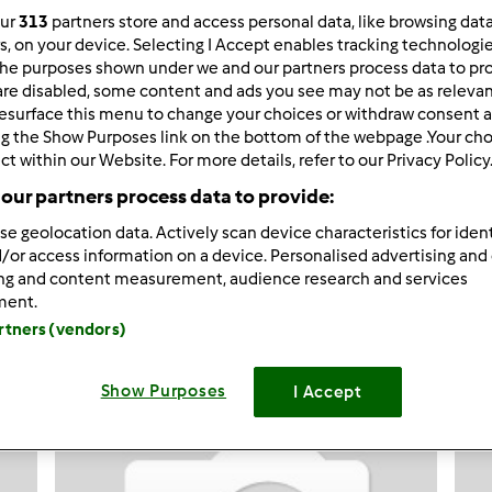
our
313
partners store and access personal data, like browsing dat
729
Resultados
rs, on your device. Selecting I Accept enables tracking technologi
he purposes shown under we and our partners process data to prov
are disabled, some content and ads you see may not be as relevan
esurface this menu to change your choices or withdraw consent a
ltados por página:
Ordenar por:
ng the Show Purposes link on the bottom of the webpage .Your choi
Predefinido
ct within our Website. For more details, refer to our Privacy Policy
our partners process data to provide:
se geolocation data. Actively scan device characteristics for ident
/or access information on a device. Personalised advertising and
ing and content measurement, audience research and services
ment.
artners (vendors)
Show Purposes
I Accept