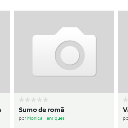
s
Sumo de romã
V
por
Monica Henriques
p