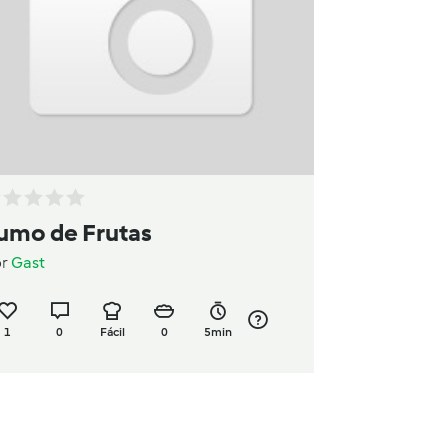
umo de Frutas
or
Gast
1
0
Fácil
0
5min