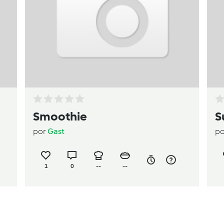
Smoothie
S
por
Gast
p
1
0
--
--