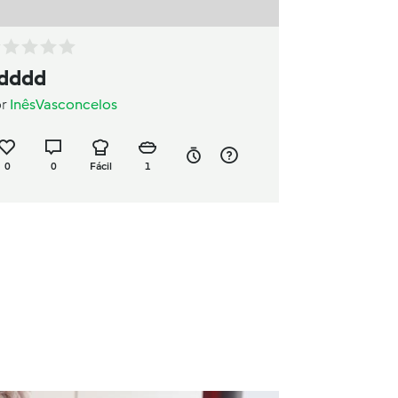
dddd
or
InêsVasconcelos
0
0
Fácil
1