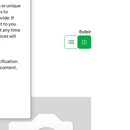
a or unique
es to
ide. If
t to you.
t any time
Exibir
ces will
.
ification.
 content,