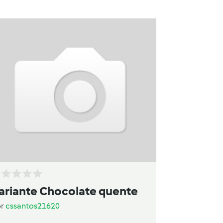
ariante Chocolate quente
or
cssantos21620