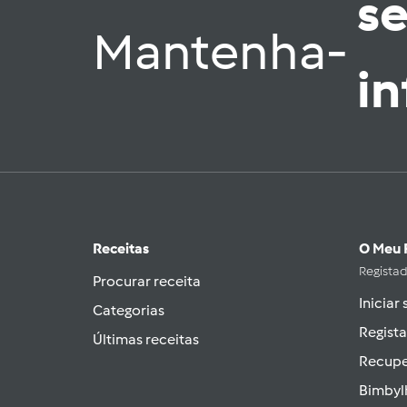
s
Mantenha-
i
Receitas
O Meu 
Regista
Procurar receita
Iniciar
Categorias
Regista
Últimas receitas
Recupe
Bimbyl