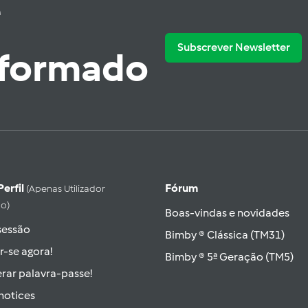
e
Subscrever Newsletter
nformado
Perfil
Fórum
(apenas Utilizador
do)
Boas-vindas e novidades
 sessão
Bimby ® Clássica (TM31)
r-se agora!
Bimby ® 5ª Geração (TM5)
rar palavra-passe!
hotices