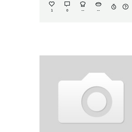
1
0
--
--