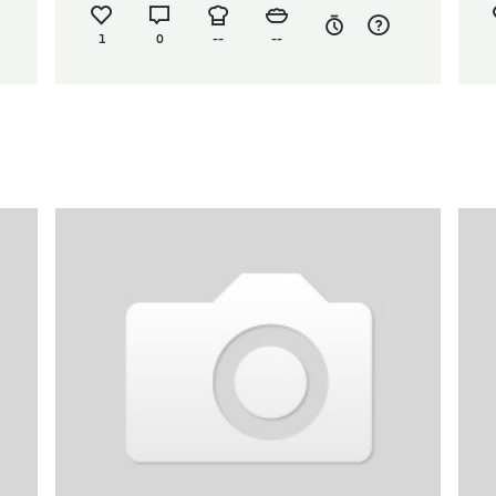
1
0
--
--