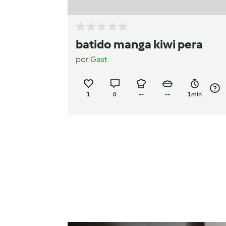
batido manga kiwi pera
por
Gast
1
0
--
--
1min