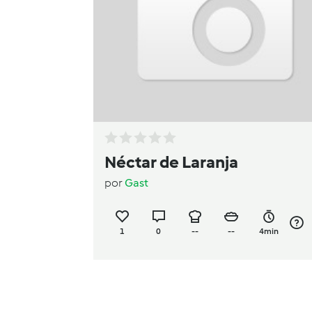
Néctar de Laranja
por
Gast
1
0
--
--
4min