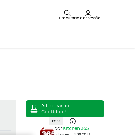
Procurar
Iniciar sessão
TM31
por
Kitchen 365
published: 14.09.2013