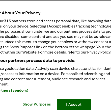
Todos
1min
 About Your Privacy
our
313
partners store and access personal data, like browsing dat
rs, on your device. Selecting I Accept enables tracking technologi
he purposes shown under we and our partners process data to prov
dose/s
6
dose/s
are disabled, some content and ads you see may not be as relevan
esurface this menu to change your choices or withdraw consent a
ng the Show Purposes link on the bottom of the webpage .Your choi
ct within our Website. For more details, refer to our Privacy Policy
Nível
our partners process data to provide:
Fácil
se geolocation data. Actively scan device characteristics for ident
/or access information on a device. Personalised advertising and
ing and content measurement, audience research and services
ment.
artners (vendors)
Show Purposes
I Accept