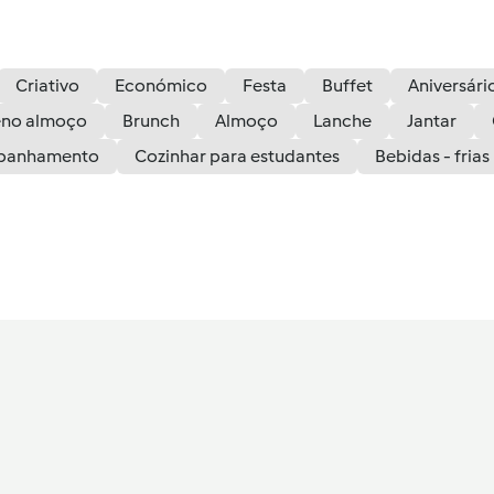
Criativo
Económico
Festa
Buffet
Aniversári
no almoço
Brunch
Almoço
Lanche
Jantar
panhamento
Cozinhar para estudantes
Bebidas - frias