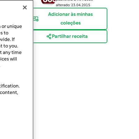
alterado: 23.04.2015
Adicionar às minhas
coleções
a or unique
es to
Partilhar receita
ide. If
t to you.
t any time
ces will
.
ification.
 content,