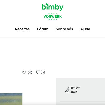
Receitas
Fórum
Sobre nós
Ajuda
(3)
(4)
Bimby®
1min