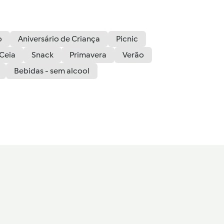
o
Aniversário de Criança
Picnic
Ceia
Snack
Primavera
Verão
Bebidas - sem alcool