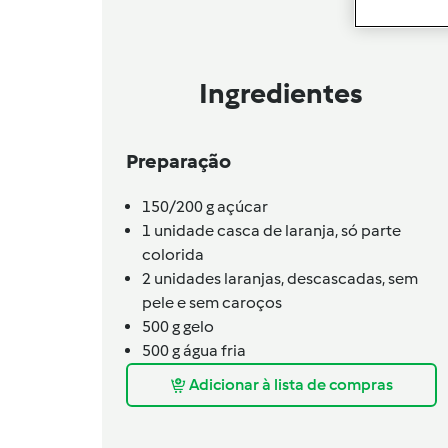
Ingredientes
Preparação
150/200
g
açúcar
1
unidade
casca de laranja,
só parte
colorida
2
unidades
laranjas,
descascadas, sem
pele e sem caroços
500
g
gelo
500
g
água fria
Adicionar à lista de compras