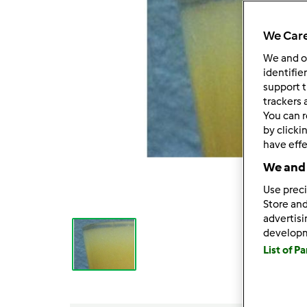
We Care
We and 
identifie
support t
trackers 
You can r
by clicki
have effe
We and 
Use preci
Store and
advertis
develop
List of P