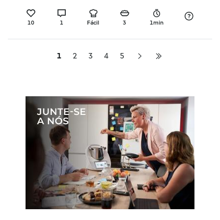
10
1
Fácil
3
1min
1
2
3
4
5