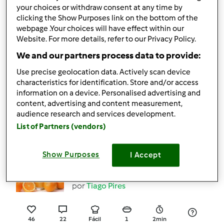
4
2
Fácil
1
3h 30min
your choices or withdraw consent at any time by
clicking the Show Purposes link on the bottom of the
webpage .Your choices will have effect within our
3.5
(2)
Website. For more details, refer to our Privacy Policy.
Oficialmente testada
We and our partners process data to provide:
Batido Saudável /
Use precise geolocation data. Actively scan device
Smoothie de Ananaz e
characteristics for identification. Store and/or access
information on a device. Personalised advertising and
Goji
por
ÇãoJulião
content, advertising and content measurement,
audience research and services development.
List of Partners (vendors)
3
1
Fácil
8
7min
Show Purposes
I Accept
4.8
(30)
Sumo de laranja natural
por
Tiago Pires
46
22
Fácil
1
2min