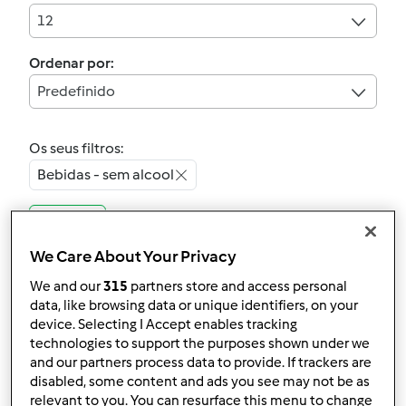
12
Ordenar por:
Predefinido
Os seus filtros:
Bebidas - sem alcool
Limpar
We Care About Your Privacy
4.6
(5)
We and our
315
partners store and access personal
Oficialmente testada
data, like browsing data or unique identifiers, on your
LIMONADA DE ROSAS
device. Selecting I Accept enables tracking
technologies to support the purposes shown under we
por
Equipa Bimby
and our partners process data to provide. If trackers are
disabled, some content and ads you see may not be as
relevant to you. You can resurface this menu to change