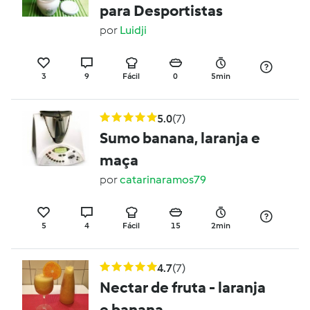
para Desportistas
por
Luidji
3
9
Fácil
0
5min
5.0
(7)
Sumo banana, laranja e
maça
por
catarinaramos79
5
4
Fácil
15
2min
4.7
(7)
Nectar de fruta - laranja
e banana