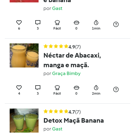
por
Gast
6
3
Fácil
0
1min
4.9
(7)
Néctar de Abacaxi,
manga e maçã.
por
Graça Bimby
4
3
Fácil
0
2min
4.7
(7)
Detox Maçã Banana
por
Gast