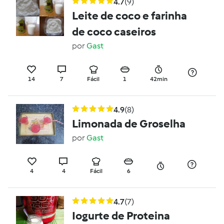
4.7
(9)
Leite de coco e farinha
de coco caseiros
por
Gast
14
7
Fácil
1
42min
4.9
(8)
Limonada de Groselha
por
Gast
4
4
Fácil
6
4.7
(7)
Iogurte de Proteina