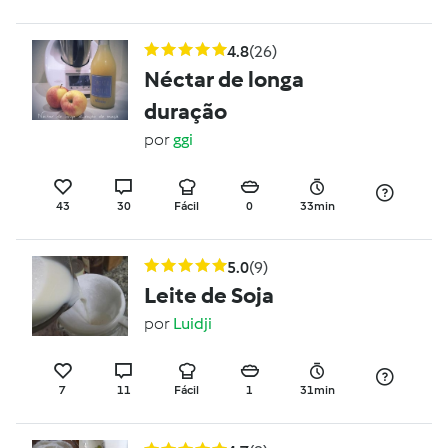
4.8
(26)
Néctar de longa
duração
por
ggi
43
30
Fácil
0
33min
5.0
(9)
Leite de Soja
por
Luidji
7
11
Fácil
1
31min