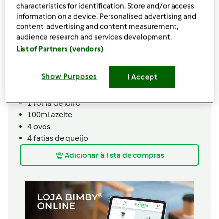
characteristics for identification. Store and/or access
100g
cebola
information on a device. Personalised advertising and
7
dentes de alhos
content, advertising and content measurement,
15ml
molho inglês
audience research and services development.
2
malaguetas vermelhas
List of Partners (vendors)
5g
alecrim
1
Laranja - só o Sumo,
grande
Show Purposes
I Accept
1
Limão (Sumo),
pequeno
5
folhas de salva,
fresca
1
folha de loiro
100ml
azeite
4
ovos
4
fatias de queijo
Adicionar à lista de compras