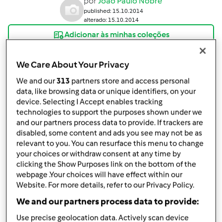
por
João Paulo Nobre
published: 15.10.2014
alterado: 15.10.2014
Adicionar às minhas coleções
Partilhar receita
We Care About Your Privacy
Criar uma variante
We and our
313
partners store and access personal
data, like browsing data or unique identifiers, on your
device. Selecting I Accept enables tracking
technologies to support the purposes shown under we
and our partners process data to provide. If trackers are
disabled, some content and ads you see may not be as
Ingredientes
relevant to you. You can resurface this menu to change
your choices or withdraw consent at any time by
500g
carne picada de vaca
clicking the Show Purposes link on the bottom of the
15g
sementes de linhaça
webpage .Your choices will have effect within our
20g
de soja granulado
Website. For more details, refer to our Privacy Policy.
15g
sementes de sésamo
We and our partners process data to provide:
10g
flor de sal
Use precise geolocation data. Actively scan device
1,5ml
água