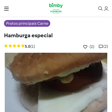
Pratos principais Carne
Hamburga especial
5.0
(1)
(2)
(2)