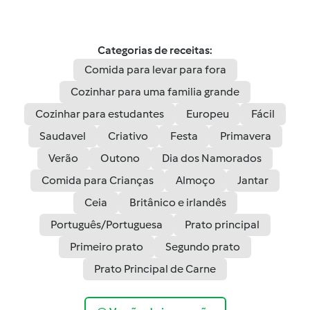
Categorias de receitas:
Comida para levar para fora
Cozinhar para uma familia grande
Cozinhar para estudantes
Europeu
Fácil
Saudavel
Criativo
Festa
Primavera
Verão
Outono
Dia dos Namorados
Comida para Crianças
Almoço
Jantar
Ceia
Britânico e irlandês
Português/Portuguesa
Prato principal
Primeiro prato
Segundo prato
Prato Principal de Carne