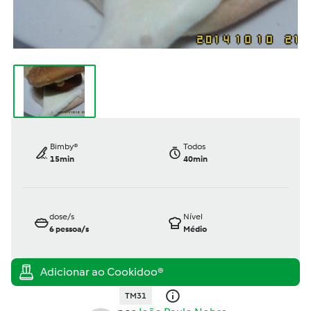
Bimby®
Todos
15min
40min
dose/s
Nível
6
pessoa/s
Médio
TM31