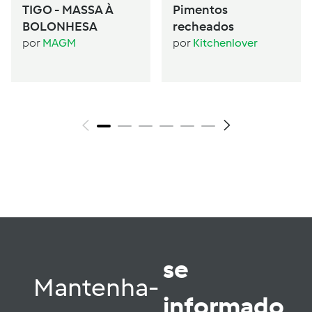
TIGO - MASSA À
Pimentos
BOLONHESA
recheados
por
MAGM
por
Kitchenlover
se
Mantenha-
informado