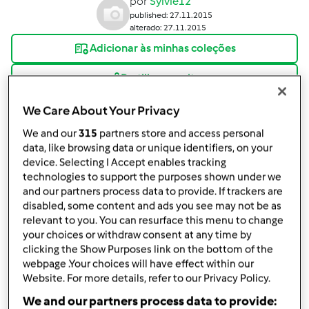
por
Sylvie12
published: 27.11.2015
alterado: 27.11.2015
Adicionar às minhas coleções
Partilhar receita
Criar uma variante
We Care About Your Privacy
We and our
315
partners store and access personal
data, like browsing data or unique identifiers, on your
device. Selecting I Accept enables tracking
technologies to support the purposes shown under we
and our partners process data to provide. If trackers are
Ingredientes
disabled, some content and ads you see may not be as
relevant to you. You can resurface this menu to change
croquetes
your choices or withdraw consent at any time by
clicking the Show Purposes link on the bottom of the
550/570
g
carne de 1 coelho em pedaços,
sem
webpage .Your choices will have effect within our
ossos e cozido com sal q.b.
Website. For more details, refer to our Privacy Policy.
170
g
miolo de pão,
usei de pão de mistura
110
g
Leite frio
We and our partners process data to provide: