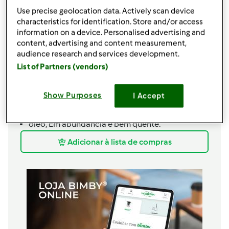
3/4
dentes
alhos
Use precise geolocation data. Actively scan device
1
unidade
cebola
characteristics for identification. Store and/or access
1
gema
information on a device. Personalised advertising and
30
g
Salsa picada,
ou 5 pesinhos de salsa
content, advertising and content measurement,
audience research and services development.
30
g
azeite
List of Partners (vendors)
Para crosta e fritar
2
ovos batidos
Show Purposes
I Accept
pão ralado aromatizado feito na bimby,
Com
salsa, alho e azeite.
óleo,
Em abundância e bem quente.
Adicionar à lista de compras