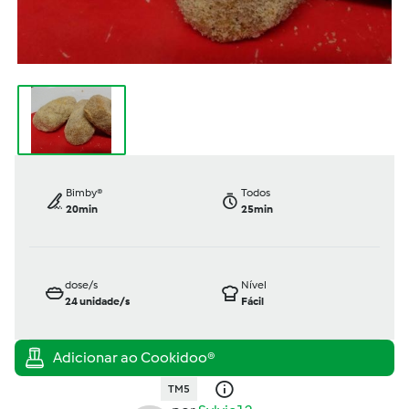
Bimby®
Todos
20min
25min
dose/s
Nível
24
unidade/s
Fácil
TM5