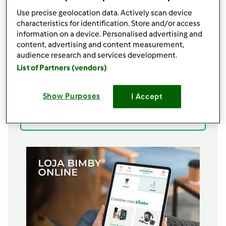
2
chouriços,
(1 porco preto + 1 corrente)
Use precise geolocation data. Actively scan device
1
caldo carne
characteristics for identification. Store and/or access
1
caldo alho e cebola
information on a device. Personalised advertising and
200
g
vinho branco
content, advertising and content measurement,
20
g
molho inglês
audience research and services development.
30
g
molho soja
List of Partners (vendors)
Água q.b
400
g
arroz agulha
Show Purposes
I Accept
80
g
queijo da Ilha,
(ou outro)
Adicionar à lista de compras