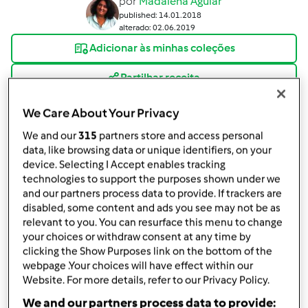
por
Madalena Aguiar
published: 14.01.2018
alterado: 02.06.2019
Adicionar às minhas coleções
Partilhar receita
Criar uma variante
We Care About Your Privacy
We and our
315
partners store and access personal
data, like browsing data or unique identifiers, on your
device. Selecting I Accept enables tracking
technologies to support the purposes shown under we
and our partners process data to provide. If trackers are
Ingredientes
disabled, some content and ads you see may not be as
relevant to you. You can resurface this menu to change
Arroz de Pato
your choices or withdraw consent at any time by
1
cebola
clicking the Show Purposes link on the bottom of the
2
dentes de alho
webpage .Your choices will have effect within our
Website. For more details, refer to our Privacy Policy.
70
g
azeite
1
pato partido em bocados pequenos
We and our partners process data to provide: