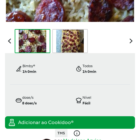
Bimby®
Todos
1h 0min
1h 0min
dose/s
Nível
8
dose/s
Fácil
TM5