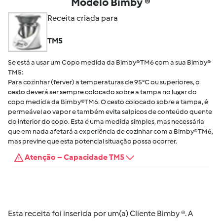
Modelo Bimby ®
Receita criada para
TM5
Se está a usar um Copo medida da Bimby® TM6 com a sua Bimby®
TM5:
Para cozinhar (ferver) a temperaturas de 95°C ou superiores, o
cesto deverá ser sempre colocado sobre a tampa no lugar do
copo medida da Bimby®TM6. O cesto colocado sobre a tampa, é
permeável ao vapor e também evita salpicos de conteúdo quente
do interior do copo. Esta é uma medida simples, mas necessária
que em nada afetará a experiência de cozinhar com a Bimby® TM6,
mas previne que esta potencial situação possa ocorrer.
Atenção – Capacidade TM5
Esta receita foi inserida por um(a) Cliente Bimby ®. A