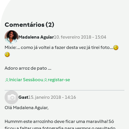
Comentários
(2)
Madalena Aguiar
10. fevereiro 2018 - 15:04
Mixie
: ... como já voltei a fazer desta vez já tirei foto....
Adoro arroz de pato ....
Iniciar Sessão
ou
registar-se
Gast
15. janeiro 2018 - 14:16
Olá
Madalena Aguiar
,
Hummm este arrozinho deve ficar uma maravilha! Só
ficou a faltar uma fotografia para vermos o resultado