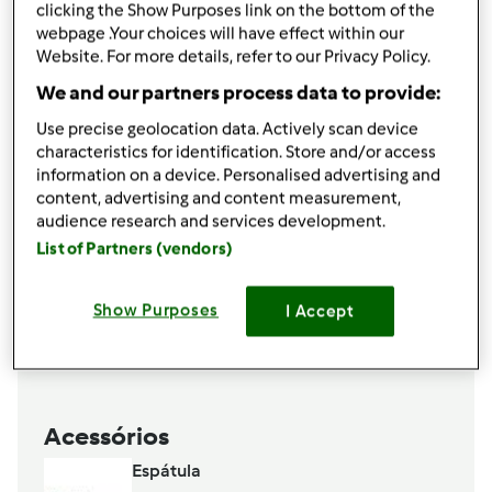
clicking the Show Purposes link on the bottom of the
1
colher de chá
chocolate em pó
webpage .Your choices will have effect within our
Adicionar à lista de compras
Website. For more details, refer to our Privacy Policy.
We and our partners process data to provide:
Use precise geolocation data. Actively scan device
characteristics for identification. Store and/or access
information on a device. Personalised advertising and
content, advertising and content measurement,
audience research and services development.
List of Partners (vendors)
Show Purposes
I Accept
Acessórios
Espátula