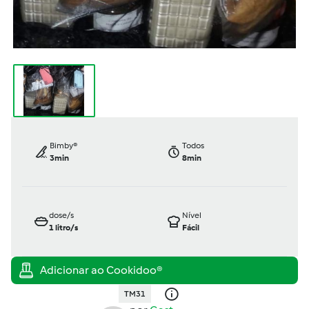
Bimby®
Todos
3min
8min
dose/s
Nível
1
litro/s
Fácil
TM31