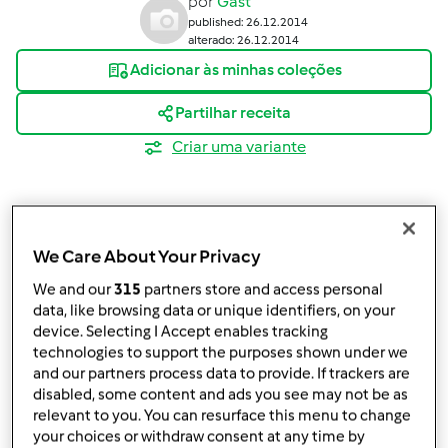
por
Gast
published: 26.12.2014
alterado: 26.12.2014
Adicionar às minhas coleções
Partilhar receita
Criar uma variante
We Care About Your Privacy
Ingredientes
We and our
315
partners store and access personal
data, like browsing data or unique identifiers, on your
Ingredientes necessários
device. Selecting I Accept enables tracking
technologies to support the purposes shown under we
1
lata
leite condensado
and our partners process data to provide. If trackers are
1
lata
whisky
disabled, some content and ads you see may not be as
0,4
l
natas
relevant to you. You can resurface this menu to change
1
colher de chá
café solúvel
your choices or withdraw consent at any time by