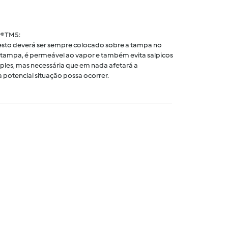
® TM5:
 cesto deverá ser sempre colocado sobre a tampa no
tampa, é permeável ao vapor e também evita salpicos
ples, mas necessária que em nada afetará a
 potencial situação possa ocorrer.