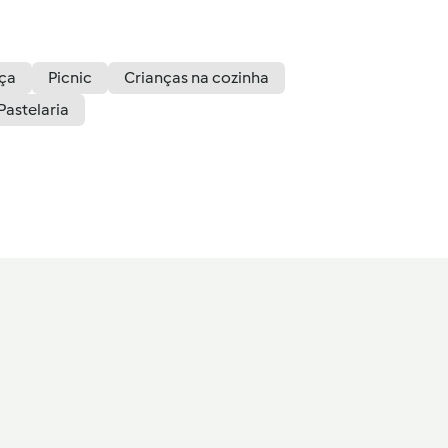
nça
Picnic
Crianças na cozinha
Pastelaria