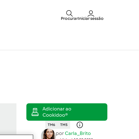
Procurar
Iniciar sessão
TM6
TM5
por
Carla_Brito