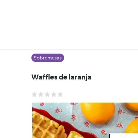
Sobremesas
Waffles de laranja