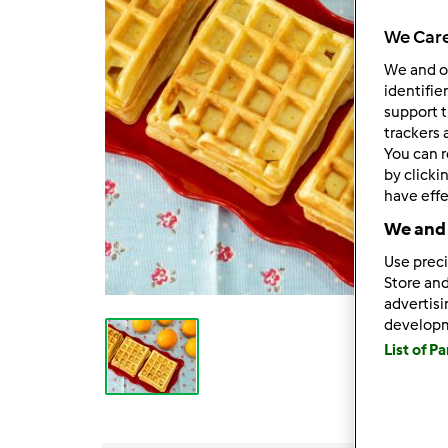
We Care
We and 
identifie
support t
trackers 
You can r
by clicki
have effe
We and 
Use preci
Store and
advertis
develop
List of P