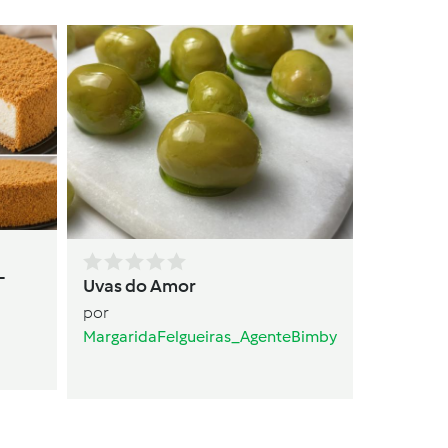
Variante
da Mizé
por
mize.
-
Uvas do Amor
por
MargaridaFelgueiras_AgenteBimby