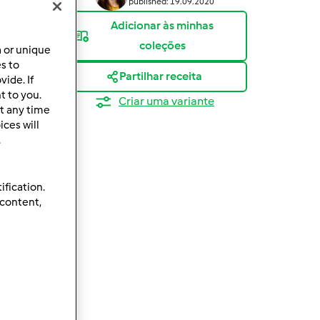
published: 19.09.2020
Adicionar às minhas
coleções
a or unique
es to
Partilhar receita
ide. If
t to you.
Criar uma variante
t any time
ces will
.
ification.
 content,