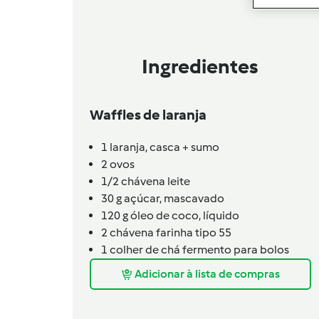
Ingredientes
Waffles de laranja
1
laranja,
casca + sumo
2
ovos
1/2
chávena
leite
30
g
açúcar,
mascavado
120
g
óleo de coco,
líquido
2
chávena
farinha tipo 55
1
colher de chá
fermento para bolos
Adicionar à lista de compras