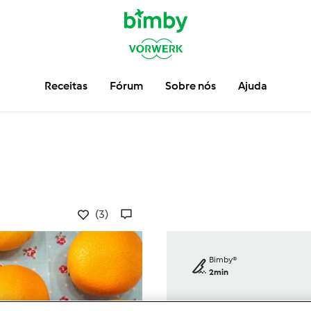
Receitas
Fórum
Sobre nós
Ajuda
(3)
Bimby®
2min