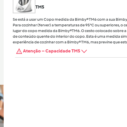
TM5
Se está a usar um Copo medida da Bimby® TM6 com a sua Bimby
Para cozinhar (ferver) a temperaturas de 95°C ou superiores, o
lugar do copo medida da Bimby®TM6. O cesto colocado sobre a 
de conteúdo quente do interior do copo. Esta é uma medida sim
experiência de cozinhar com a Bimby® TM6, mas previne que esta
Atenção – Capacidade TM5