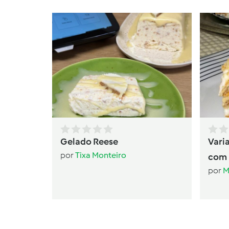
Gelado Reese
Vari
por
Tixa Monteiro
com 
por
M