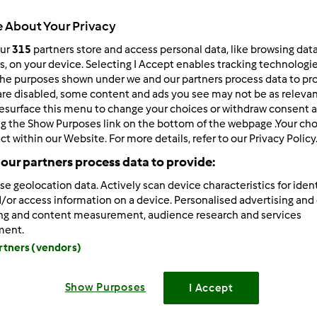
Todos
 About Your Privacy
2min
our
315
partners store and access personal data, like browsing dat
rs, on your device. Selecting I Accept enables tracking technologi
he purposes shown under we and our partners process data to prov
dose/s
are disabled, some content and ads you see may not be as relevan
--
--
esurface this menu to change your choices or withdraw consent a
ng the Show Purposes link on the bottom of the webpage .Your choi
ct within our Website. For more details, refer to our Privacy Policy
our partners process data to provide:
Nível
Fácil
se geolocation data. Actively scan device characteristics for ident
/or access information on a device. Personalised advertising and
ing and content measurement, audience research and services
ment.
artners (vendors)
Show Purposes
I Accept