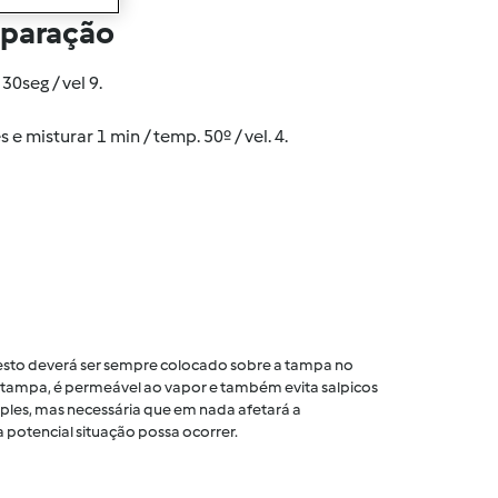
eparação
30seg / vel 9.
e misturar 1 min / temp. 50º / vel. 4.
 cesto deverá ser sempre colocado sobre a tampa no
tampa, é permeável ao vapor e também evita salpicos
ples, mas necessária que em nada afetará a
 potencial situação possa ocorrer.