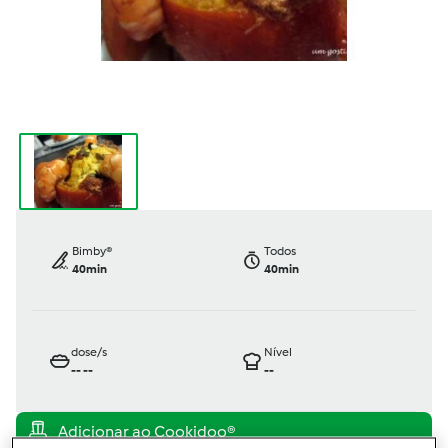
Bimby®
Todos
40min
40min
dose/s
Nível
--
--
--