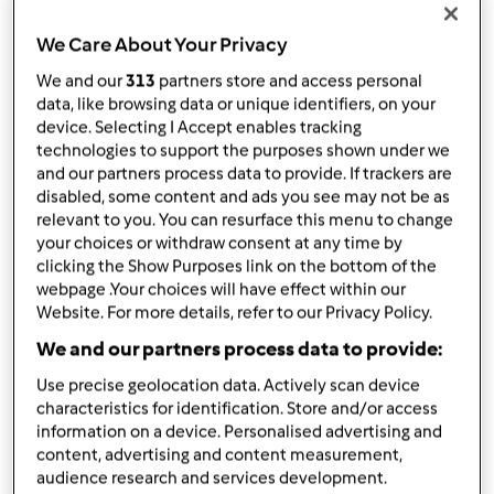
TM31
We Care About Your Privacy
por
sofiaxesteves
published: 09.04.2013
We and our
313
partners store and access personal
data, like browsing data or unique identifiers, on your
Adicionar às minhas coleções
device. Selecting I Accept enables tracking
technologies to support the purposes shown under we
Partilhar receita
and our partners process data to provide. If trackers are
Criar uma variante
disabled, some content and ads you see may not be as
relevant to you. You can resurface this menu to change
your choices or withdraw consent at any time by
clicking the Show Purposes link on the bottom of the
webpage .Your choices will have effect within our
Website. For more details, refer to our Privacy Policy.
We and our partners process data to provide:
Ingredientes
Use precise geolocation data. Actively scan device
4
abóbora,
s pequenas (eu usei japonesa, mas
characteristics for identification. Store and/or access
pode-se usar a moranga)
information on a device. Personalised advertising and
400 gr de bacalhau desfiado
content, advertising and content measurement,
8 a 10 camarões por pessoa (tamanho 20/30)
audience research and services development.