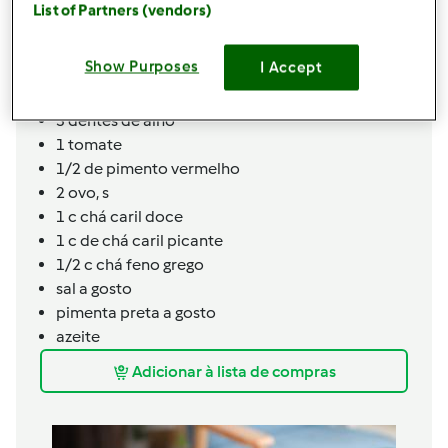
leite de côco (pode ser light)
List of Partners (vendors)
2 c sopa queijo creme tipo Philadelphia (eu usei
Continente magro)
Show Purposes
I Accept
2 alhos franceses
1
cebola
3 dentes de alho
1
tomate
1/2 de pimento vermelho
2
ovo,
s
1 c chá caril doce
1 c de chá caril picante
1/2 c chá feno grego
sal a gosto
pimenta preta a gosto
azeite
Adicionar à lista de compras