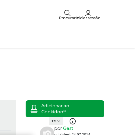
Procurar
Iniciar sessão
TM31
por
Gast
published: 24.07.2014