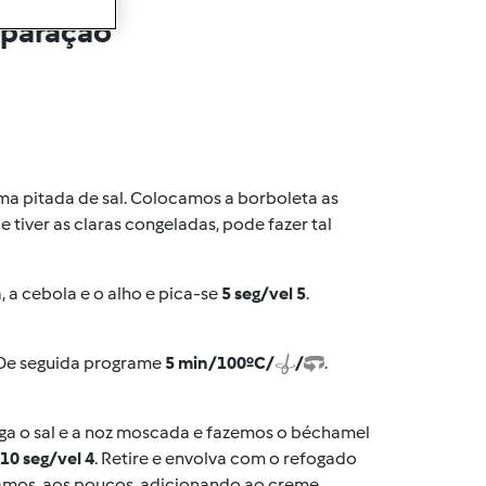
eparação
a pitada de sal. Colocamos a borboleta as
Se tiver as claras congeladas, pode fazer tal
 a cebola e o alho e pica-se
5 seg/vel 5
.
 De seguida programe
5 min/100ºC/
/
.
eiga o sal e a noz moscada e fazemos o béchamel
10 seg/vel 4
. Retire e envolva com o refogado
e vamos, aos poucos, adicionando ao creme.