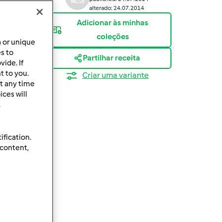
alterado: 24.07.2014
Adicionar às minhas
coleções
a or unique
es to
Partilhar receita
ide. If
t to you.
Criar uma variante
t any time
ces will
.
ification.
 content,