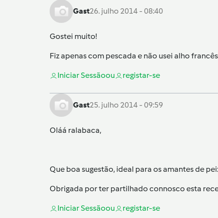
Gast
26. julho 2014 - 08:40
Gostei muito!
Fiz apenas com pescada e não usei alho franc
Iniciar Sessão
ou
registar-se
Gast
25. julho 2014 - 09:59
Oláá ralabaca,
Que boa sugestão, ideal para os amantes de pei
Obrigada por ter partilhado connosco esta rece
Iniciar Sessão
ou
registar-se