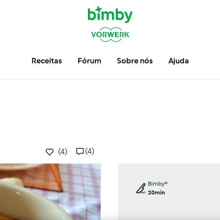
Receitas
Fórum
Sobre nós
Ajuda
(4)
(4)
Bimby®
20min