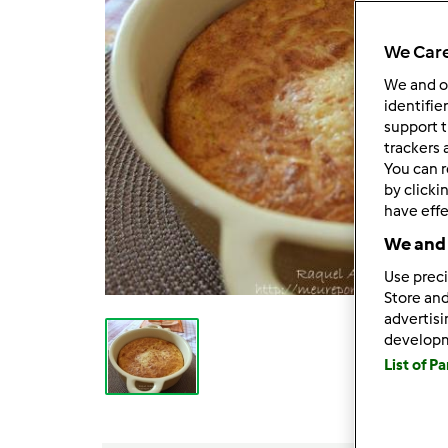
We Care
We and 
identifie
support t
trackers 
You can r
by clicki
have effe
We and 
Use preci
Store and
advertis
develop
List of P