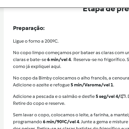
Etapa de pr
Preparação:
Ligue o forno a 200ºC.
No copo limpo começamos por bataer as claras com um
claras e bate-se
6 min/vel 4
. Reserva-se no frigorífico. 
como já expliquei aqui.
No copo da Bimby colocamos o alho francês, a cenoura,
Adicione o azeite e refogue
5 min/Varoma/vel 1
.
Adicione a pescada e o salmão e desfie
5 seg/vel 4/
.
Retire do copo e reserve.
Sem lavar o copo, colocamos o leite, a farinha, a mant
programando
6 min/90ºC/vel 4
. Junte a gema e misture
dos peixes. Retira-se as claras batidas do frigorífico 