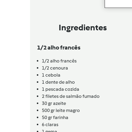
Ingredientes
1/2 alho francês
1/2 alho francês
1/2 cenoura
1 cebola
1 dente de alho
1 pescada cozida
2 filetes de salmão fumado
30 gr azeite
500 gr leite magro
50 gr farinha
6 claras
1 gema