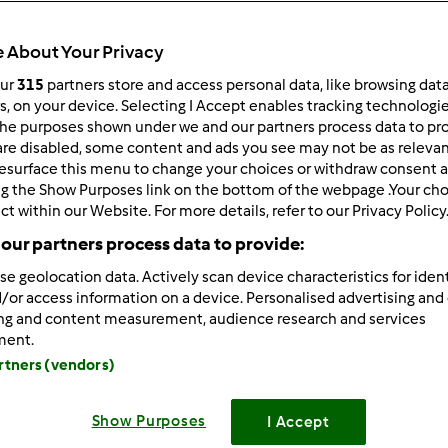
Todos
50min
 About Your Privacy
our
315
partners store and access personal data, like browsing dat
rs, on your device. Selecting I Accept enables tracking technologi
he purposes shown under we and our partners process data to prov
dose/s
6
dose/s
are disabled, some content and ads you see may not be as relevan
esurface this menu to change your choices or withdraw consent a
ng the Show Purposes link on the bottom of the webpage .Your choi
ct within our Website. For more details, refer to our Privacy Policy
Nível
our partners process data to provide:
Médio
se geolocation data. Actively scan device characteristics for ident
/or access information on a device. Personalised advertising and
ing and content measurement, audience research and services
ment.
artners (vendors)
Show Purposes
I Accept