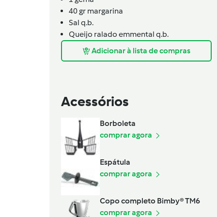
40 gr margarina
Sal q.b.
Queijo ralado emmental q.b.
Adicionar à lista de compras
Acessórios
Borboleta
comprar agora
Espátula
comprar agora
Copo completo Bimby® TM6
comprar agora