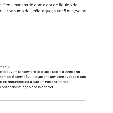
po, ficou manchado com a cor do liquido do
re e/ou sumo de limão, aqueça uns 5 min./veloc.
® TM5:
 cesto deverá ser sempre colocado sobre a tampa no
tampa, é permeável ao vapor e também evita salpicos
ples, mas necessária que em nada afetará a
 potencial situação possa ocorrer.