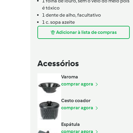
1
folha de louro,
sem o veio do meio pois
é tóxico
1
dente de alho,
facultativo
1
c. sopa
azeite
Adicionar à lista de compras
Acessórios
Varoma
comprar agora
Cesto coador
comprar agora
Espátula
comprar agora