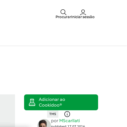
Procurar
Iniciar sessão
TM5
por
MScarllati
published: 17.07.2016