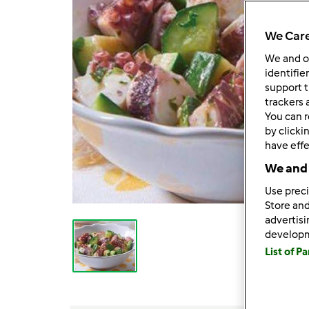
We Care
We and 
identifie
support t
trackers 
You can r
by clicki
have effe
We and 
Use preci
Store and
advertis
develop
List of P