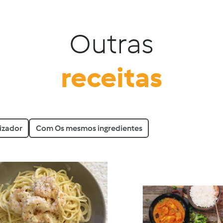
Outras
receitas
izador
Com Os mesmos ingredientes