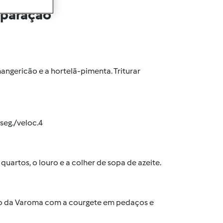
eparação
mangericão e a hortelã-pimenta. Triturar
 seg./veloc.4
uartos, o louro e a colher de sopa de azeite.
sto da Varoma com a courgete em pedaços e