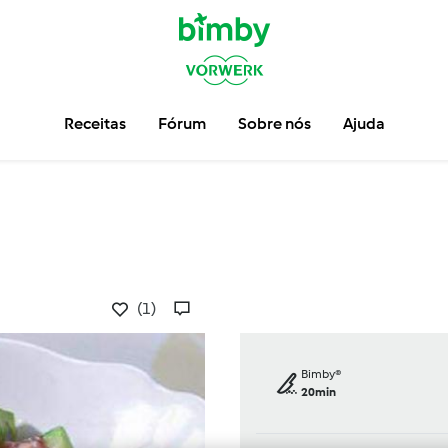
Receitas
Fórum
Sobre nós
Ajuda
(1)
Bimby®
20min