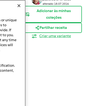
alterado: 18.07.2016
Adicionar às minhas
coleções
a or unique
es to
Partilhar receita
ide. If
t to you.
Criar uma variante
t any time
ces will
.
ification.
 content,