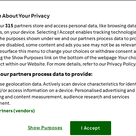
Todos
1h 20min
 About Your Privacy
our
315
partners store and access personal data, like browsing dat
rs, on your device. Selecting I Accept enables tracking technologi
he purposes shown under we and our partners process data to prov
dose/s
4
dose/s
are disabled, some content and ads you see may not be as relevan
esurface this menu to change your choices or withdraw consent a
ng the Show Purposes link on the bottom of the webpage .Your choi
ct within our Website. For more details, refer to our Privacy Policy
Nível
our partners process data to provide:
Fácil
se geolocation data. Actively scan device characteristics for ident
/or access information on a device. Personalised advertising and
ing and content measurement, audience research and services
ment.
artners (vendors)
Show Purposes
I Accept