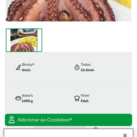
Bimby®
Todos
0min
1h 0min
dose/s
Nível
1000
g
Fácil
TM6
TM5
TM31
TM21