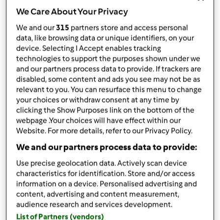
por
margaridapintoagentebimby
We Care About Your Privacy
published: 07.12.2024
We and our
315
partners store and access personal
Adicionar às minhas coleções
data, like browsing data or unique identifiers, on your
device. Selecting I Accept enables tracking
Partilhar receita
technologies to support the purposes shown under we
Criar uma variante
and our partners process data to provide. If trackers are
disabled, some content and ads you see may not be as
relevant to you. You can resurface this menu to change
your choices or withdraw consent at any time by
clicking the Show Purposes link on the bottom of the
webpage .Your choices will have effect within our
Website. For more details, refer to our Privacy Policy.
Ingredientes
We and our partners process data to provide:
Polvo a Vapor
Use precise geolocation data. Actively scan device
1000
g
água
characteristics for identification. Store and/or access
information on a device. Personalised advertising and
1
unidades
polvo
content, advertising and content measurement,
500
g
batatas,
cortada a meio
audience research and services development.
Adicionar à lista de compras
List of Partners (vendors)