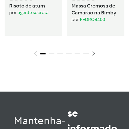
Risoto de atum
Massa Cremosa de
Camarão na Bimby
por
agente secreta
por
PEDRO4400
se
Mantenha-
informado