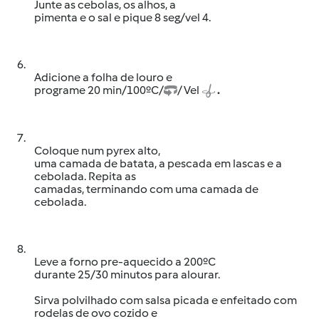
Junte as cebolas, os alhos, a
pimenta e o sal e pique 8 seg/vel 4.
6.
Adicione a folha de louro e
programe 20 min/100ºC/
/ Vel
.
7.
Coloque num pyrex alto,
uma camada de batata, a pescada em lascas e a
cebolada. Repita as
camadas, terminando com uma camada de
cebolada.
8.
Leve a forno pre-aquecido a 200ºC
durante 25/30 minutos para alourar.
Sirva polvilhado com salsa picada e enfeitado com
rodelas de ovo cozido e