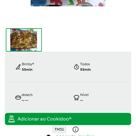
Bimby®
Todos
55min
55min
dose/s
Nível
--
--
--
TM31