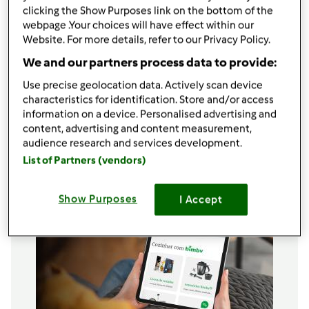
clicking the Show Purposes link on the bottom of the
600
g
cebola,
s
webpage .Your choices will have effect within our
2 dentes alho
Website. For more details, refer to our Privacy Policy.
q.b. pimenta
We and our partners process data to provide:
1 folha louro
q.b. salsa , picada
Use precise geolocation data. Actively scan device
q.b. azeitona preta
characteristics for identification. Store and/or access
2
ovo,
s
information on a device. Personalised advertising and
content, advertising and content measurement,
Adicionar à lista de compras
audience research and services development.
List of Partners (vendors)
Show Purposes
I Accept