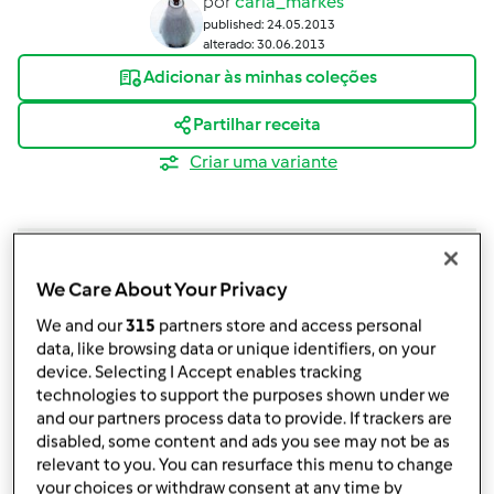
por
carla_markes
published: 24.05.2013
alterado: 30.06.2013
Adicionar às minhas coleções
Partilhar receita
Criar uma variante
We Care About Your Privacy
Ingredientes
We and our
315
partners store and access personal
data, like browsing data or unique identifiers, on your
700
g
batata,
s , descascadas e cortadas às
device. Selecting I Accept enables tracking
rodelas
technologies to support the purposes shown under we
400 g de pescada (lombos)
and our partners process data to provide. If trackers are
800
g
água
disabled, some content and ads you see may not be as
180 g azeite
relevant to you. You can resurface this menu to change
q.b. sal
your choices or withdraw consent at any time by