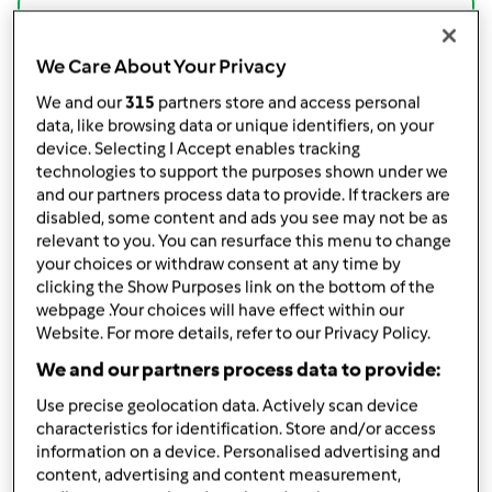
Partilhar receita
We Care About Your Privacy
We and our
315
partners store and access personal
data, like browsing data or unique identifiers, on your
device. Selecting I Accept enables tracking
technologies to support the purposes shown under we
Ingredientes
and our partners process data to provide. If trackers are
disabled, some content and ads you see may not be as
Bacalhau
relevant to you. You can resurface this menu to change
your choices or withdraw consent at any time by
50
g
azeite
clicking the Show Purposes link on the bottom of the
200
g
cebola
webpage .Your choices will have effect within our
2
dentes de alho
Website. For more details, refer to our Privacy Policy.
300
g
cenoura cortada em pedaços
We and our partners process data to provide:
400
g
Bacalhau demolhado e cozido
1
pitada de
sal
Use precise geolocation data. Actively scan device
1
pitada de
pimenta
characteristics for identification. Store and/or access
300
g
queijo ralado
information on a device. Personalised advertising and
content, advertising and content measurement,
200
g
batata palha