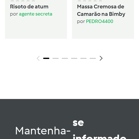
Risoto de atum
Massa Cremosa de
Camarão na Bimby
por
agente secreta
por
PEDRO4400
se
Mantenha-
informado