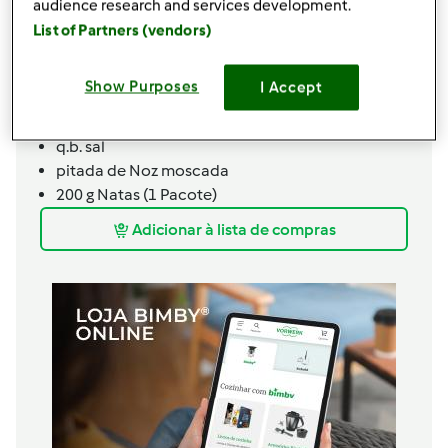
audience research and services development.
pão ralado
List of Partners (vendors)
Molho Bechamel
700
g
leite
Show Purposes
I Accept
140
g
farinha
70
g
manteiga
q.b.
sal
pitada de
Noz moscada
200
g
Natas (1 Pacote)
Adicionar à lista de compras