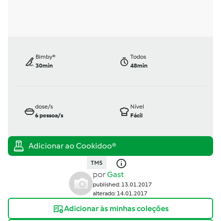
Bimby®
Todos
30min
48min
dose/s
Nível
6
pessoa/s
Fácil
TM5
por
Gast
published: 13.01.2017
alterado: 14.01.2017
Adicionar às minhas coleções