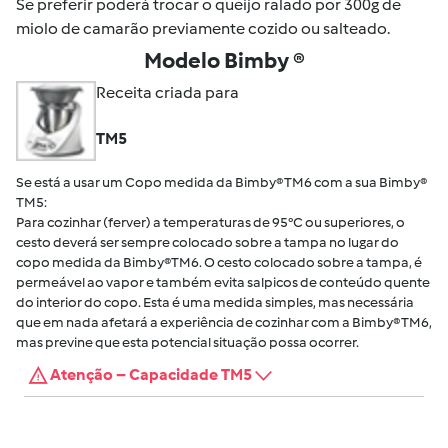
Se preferir poderá trocar o queijo ralado por 300g de
miolo de camarão previamente cozido ou salteado.
Modelo Bimby ®
Receita criada para
TM5
Se está a usar um Copo medida da Bimby® TM6 com a sua Bimby®
TM5:
Para cozinhar (ferver) a temperaturas de 95°C ou superiores, o
cesto deverá ser sempre colocado sobre a tampa no lugar do
copo medida da Bimby®TM6. O cesto colocado sobre a tampa, é
permeável ao vapor e também evita salpicos de conteúdo quente
do interior do copo. Esta é uma medida simples, mas necessária
que em nada afetará a experiência de cozinhar com a Bimby® TM6,
mas previne que esta potencial situação possa ocorrer.
Atenção – Capacidade TM5