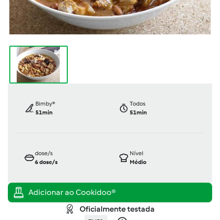
Bimby®
Todos
51min
51min
dose/s
Nível
6
dose/s
Médio
Oficialmente testada