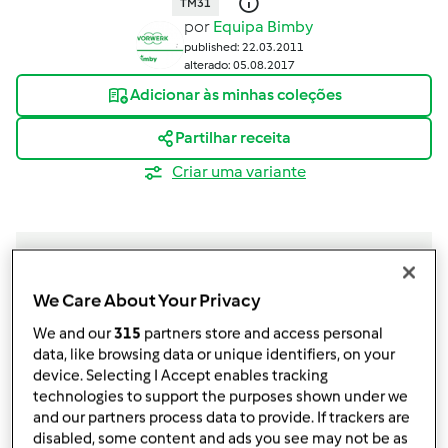
TM31
por
Equipa Bimby
published: 22.03.2011
alterado: 05.08.2017
Adicionar às minhas coleções
Partilhar receita
Criar uma variante
We Care About Your Privacy
Ingredientes
We and our
315
partners store and access personal
800
g
couve coração,
ou lombarda
data, like browsing data or unique identifiers, on your
150
g
cebola
device. Selecting I Accept enables tracking
2
dentes de alho
technologies to support the purposes shown under we
and our partners process data to provide. If trackers are
150
g
cenoura
disabled, some content and ads you see may not be as
150
g
tomate,
(polpa ou pedaços)