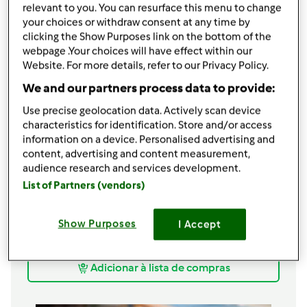
relevant to you. You can resurface this menu to change
70
g
azeite
your choices or withdraw consent at any time by
100
g
bacon,
em tiras pequenas
clicking the Show Purposes link on the bottom of the
150
g
vinho branco
webpage .Your choices will have effect within our
100
g
entremeada
Website. For more details, refer to our Privacy Policy.
250
g
entrecosto,
cortado em pedaços
We and our partners process data to provide:
pequenos
Use precise geolocation data. Actively scan device
1
folha de louro
characteristics for identification. Store and/or access
2
cubos de
caldos de legumes,
ou sal
information on a device. Personalised advertising and
sal,
q.b.
content, advertising and content measurement,
250
g
água
audience research and services development.
1
malagueta
List of Partners (vendors)
1
farinheira
0.5
chouriço de carne
Show Purposes
I Accept
0.5
chouriço de sangue
1000
g
feijão manteiga cozido,
e escorrido
Adicionar à lista de compras