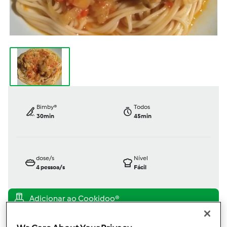
Bimby®
Todos
30min
45min
dose/s
Nível
4
pessoa/s
Fácil
TM5