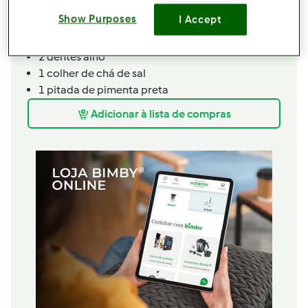
1 malagueta sem sementes
Show Purposes
I Accept
1 folha de louro
20g azeite
2 dentes alho
1 colher de chá de sal
1 pitada de pimenta preta
Adicionar à lista de compras