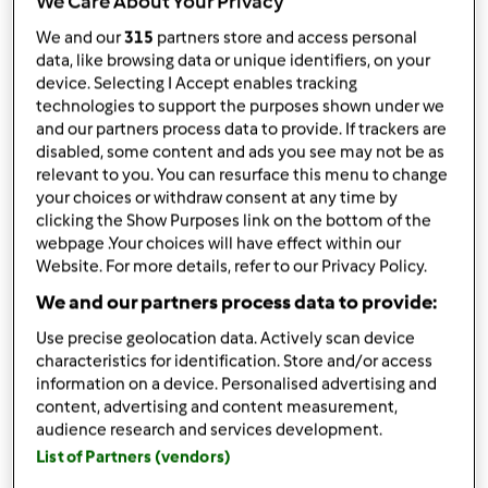
We Care About Your Privacy
por
PaulaCBCastanheira
published: 10.02.2020
We and our
315
partners store and access personal
alterado: 11.02.2020
data, like browsing data or unique identifiers, on your
Adicionar às minhas coleções
device. Selecting I Accept enables tracking
technologies to support the purposes shown under we
Partilhar receita
and our partners process data to provide. If trackers are
disabled, some content and ads you see may not be as
Criar uma variante
relevant to you. You can resurface this menu to change
your choices or withdraw consent at any time by
clicking the Show Purposes link on the bottom of the
webpage .Your choices will have effect within our
Website. For more details, refer to our Privacy Policy.
We and our partners process data to provide:
Ingredientes
Use precise geolocation data. Actively scan device
Coxas de Frango Estufadas
characteristics for identification. Store and/or access
information on a device. Personalised advertising and
600g coxas de frango com pele
content, advertising and content measurement,
250g cebola
audience research and services development.
100g cerveja
List of Partners (vendors)
160g pimento vermelho