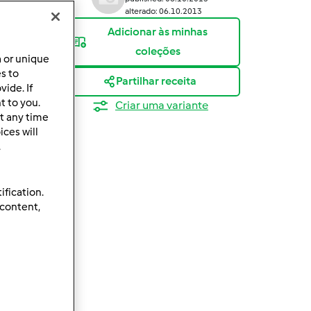
alterado: 06.10.2013
Adicionar às minhas
coleções
a or unique
es to
Partilhar receita
ide. If
t to you.
Criar uma variante
t any time
ces will
.
ification.
 content,