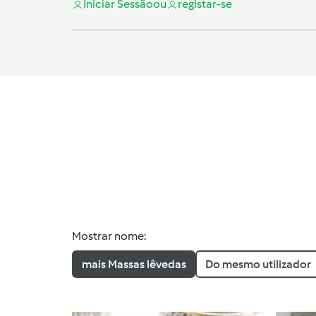
Iniciar Sessão
ou
registar-se
Mostrar nome:
mais Massas lêvedas
Do mesmo utilizador