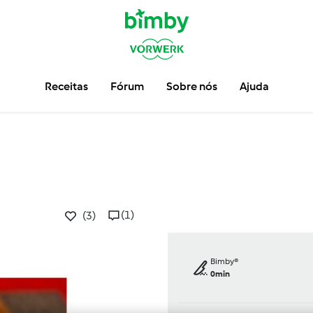
Receitas
Fórum
Sobre nós
Ajuda
(1)
(3)
Bimby®
0min