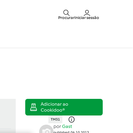
Procurar
Iniciar sessão
TM31
por
Gast
published: 06.10.2013