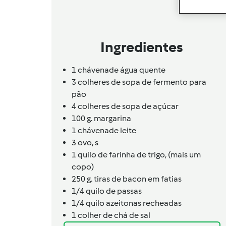
Ingredientes
1
chávena
de água quente
3 colheres de sopa de fermento para
pão
4 colheres de sopa de açúcar
100 g. margarina
1
chávena
de leite
3
ovo,
s
1 quilo de farinha de trigo, (mais um
copo)
250 g. tiras de bacon em fatias
1/4 quilo de passas
1/4 quilo azeitonas recheadas
1 colher de chá de sal