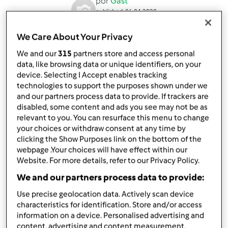
por
Gast
published: 06.04.2020
alterado: 07.04.2020
Adicionar às minhas coleções
We Care About Your Privacy
We and our
315
partners store and access personal
Partilhar receita
data, like browsing data or unique identifiers, on your
device. Selecting I Accept enables tracking
technologies to support the purposes shown under we
and our partners process data to provide. If trackers are
disabled, some content and ads you see may not be as
relevant to you. You can resurface this menu to change
your choices or withdraw consent at any time by
Ingredientes
clicking the Show Purposes link on the bottom of the
webpage .Your choices will have effect within our
Panquecas do Domingo
Website. For more details, refer to our Privacy Policy.
1
unidade
ovo
We and our partners process data to provide:
140
grama
açúcar
Use precise geolocation data. Actively scan device
205
grama
farinha
characteristics for identification. Store and/or access
470
grama
leite
information on a device. Personalised advertising and
8
grama
sal
content, advertising and content measurement,