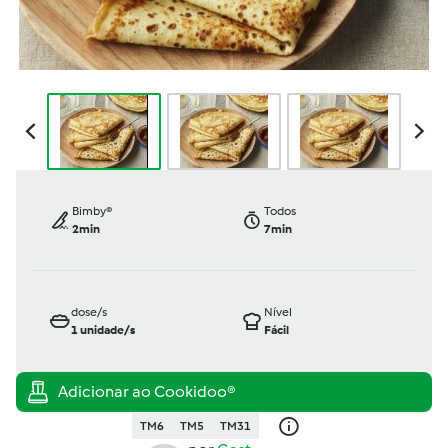
Bimby®
Todos
2min
7min
dose/s
Nível
1
unidade/s
Fácil
TM6
TM5
TM31