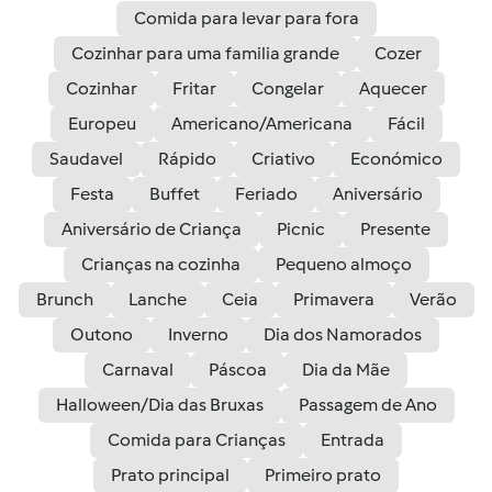
Comida para levar para fora
Cozinhar para uma familia grande
Cozer
Cozinhar
Fritar
Congelar
Aquecer
Europeu
Americano/Americana
Fácil
Saudavel
Rápido
Criativo
Económico
Festa
Buffet
Feriado
Aniversário
Aniversário de Criança
Picnic
Presente
Crianças na cozinha
Pequeno almoço
Brunch
Lanche
Ceia
Primavera
Verão
Outono
Inverno
Dia dos Namorados
Carnaval
Páscoa
Dia da Mãe
Halloween/Dia das Bruxas
Passagem de Ano
Comida para Crianças
Entrada
Prato principal
Primeiro prato