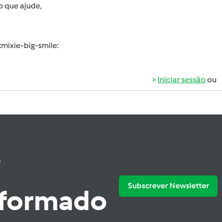
o que ajude,
:mixie-big-smile:
Iniciar sessão
ou
e
Subscrever Newsletter
nformado