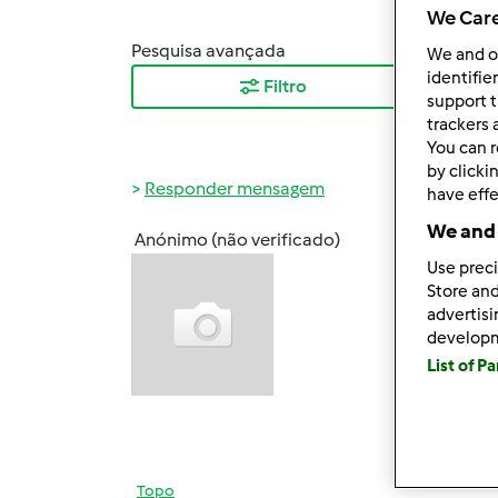
We Care
Pesquisa avançada
Orden
We and 
identifie
Filtro
Mais
support t
trackers 
You can r
by clicki
Responder mensagem
have effe
We and 
Anónimo (não verificado)
Qui, 2
Use preci
Olá
Store and
advertis
Precis
develop
List of P
Obrig
Topo