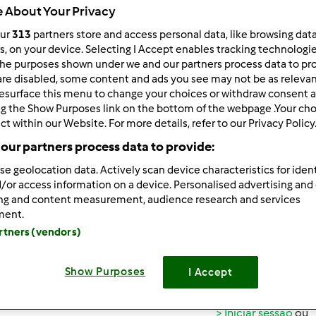
 About Your Privacy
ar por:
Resultados por página:
our
313
partners store and access personal data, like browsing dat
rs, on your device. Selecting I Accept enables tracking technologi
 Recentes
10
he purposes shown under we and our partners process data to prov
are disabled, some content and ads you see may not be as relevan
esurface this menu to change your choices or withdraw consent a
ng the Show Purposes link on the bottom of the webpage .Your choi
ct within our Website. For more details, refer to our Privacy Policy
our partners process data to provide:
014-01-02 17:16
se geolocation data. Actively scan device characteristics for ident
/or access information on a device. Personalised advertising and
ing and content measurement, audience research and services
o de sugestões para lanche leve para 25 meninos ( festa de ani
ment.
artners (vendors)
ada
Show Purposes
I Accept
Iniciar sessão
ou