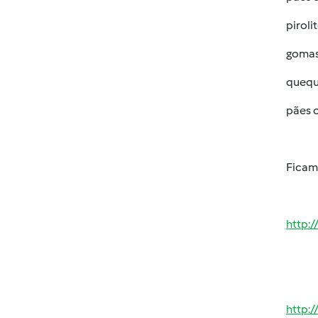
piroli
goma
quequ
pães 
Ficam 
http:
http: