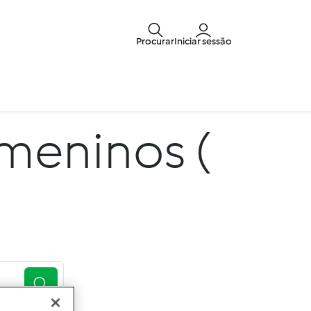
Procurar
Iniciar sessão
meninos (