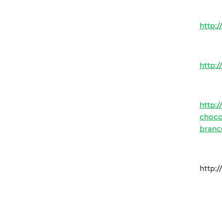
http:
http:
http:
choco
branc
http: