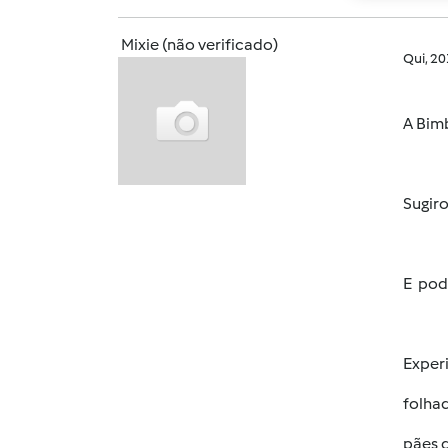
Mixie (não verificado)
Qui, 2
A Bim
Sugiro
E pod
Exper
folhad
pães d