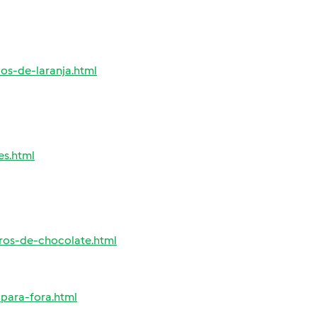
s-de-laranja.html
es.html
ros-de-chocolate.html
para-fora.html