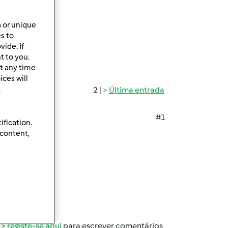
a or unique
es to
ide. If
t to you.
t any time
ces will
.
2 |
Última entrada
#1
ification.
 content,
versário).
registe-se aqui
para escrever comentários