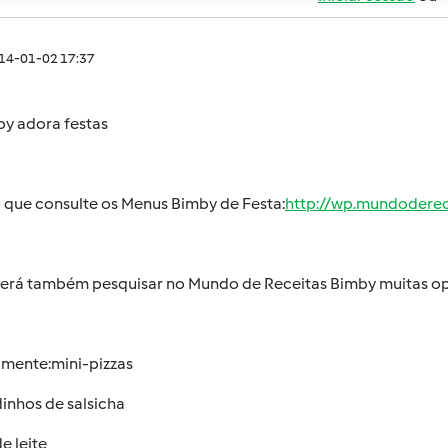
014-01-02 17:37
by adora festas
 que consulte os Menus Bimby de Festa:
http://wp.mundodere
erá também pesquisar no Mundo de Receitas Bimby muitas op
imente:mini-pizzas
inhos de salsicha
e leite