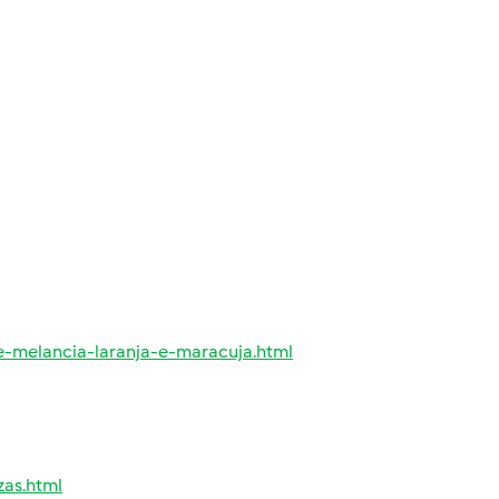
-melancia-laranja-e-maracuja.html
zas.html