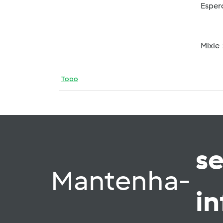
Esper
Mixie 
Topo
s
Mantenha-
i