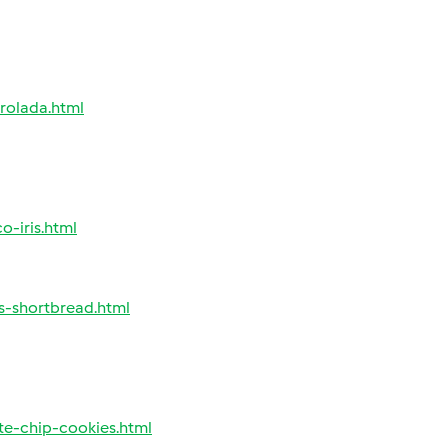
rolada.html
-iris.html
s-shortbread.html
e-chip-cookies.html