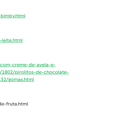
-bimby.html
leite.html
s-com-creme-de-avela-e-
/1802/pirolitos-de-chocolate-
332/gomas.html
e-fruta.html