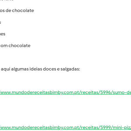
tos de chocolate
s
es
com chocolate
aqui algumas ideias doces e salgadas:
//www.mundodereceitasbimby.com.pt/receitas/5996/sumo-de
//www.mundodereceitasbimby.com.pt/receitas/5999/mini-piz