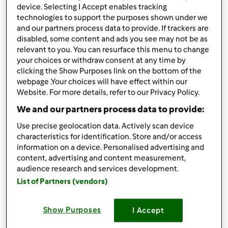
TM31
device. Selecting I Accept enables tracking
por
Equipa Bimby
technologies to support the purposes shown under we
published: 16.01.2015
and our partners process data to provide. If trackers are
alterado: 16.01.2015
disabled, some content and ads you see may not be as
Adicionar às minhas coleções
relevant to you. You can resurface this menu to change
your choices or withdraw consent at any time by
Partilhar receita
clicking the Show Purposes link on the bottom of the
webpage .Your choices will have effect within our
Criar uma variante
Website. For more details, refer to our Privacy Policy.
We and our partners process data to provide:
Use precise geolocation data. Actively scan device
characteristics for identification. Store and/or access
information on a device. Personalised advertising and
content, advertising and content measurement,
Ingredientes
audience research and services development.
25
g
cranberries
List of Partners (vendors)
50
g
amendoim
50
g
pepitas de chocolate preto
Show Purposes
I Accept
400
g
chocolate branco