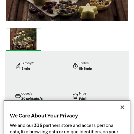
Bimby®
Todos
8min
8h 8min
dose/s
Nível
30
unidade/s
Fácil
We Care About Your Privacy
We and our
315
partners store and access personal
Oficialmente testada
data, like browsing data or unique identifiers, on your