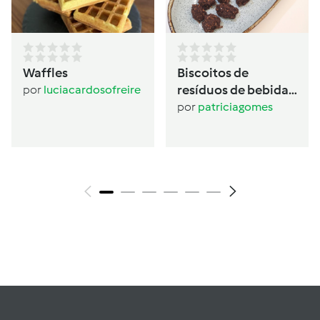
Waffles
Biscoitos de
resíduos de bebida
por
luciacardosofreire
de aveia
por
patriciagomes