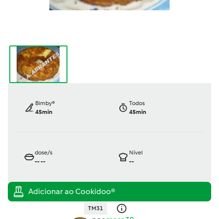
Bimby®
Todos
45min
45min
dose/s
Nível
--
--
--
TM31