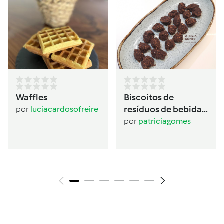
Waffles
Biscoitos de
resíduos de bebida
por
luciacardosofreire
de aveia
por
patriciagomes