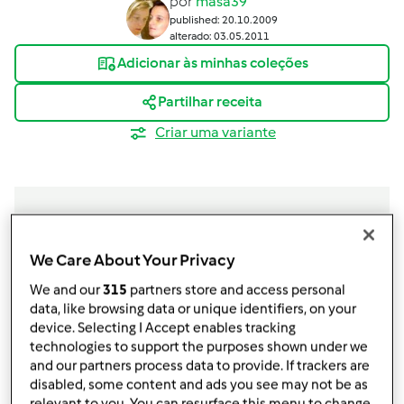
por
masa39
published: 20.10.2009
alterado: 03.05.2011
Adicionar às minhas coleções
Partilhar receita
Criar uma variante
Ingredientes
We Care About Your Privacy
We and our
315
partners store and access personal
6
maçã,
s (455 gr já descascada e cortada)
data, like browsing data or unique identifiers, on your
100 gr ou 5 colheres de sopa de açúcar
device. Selecting I Accept enables tracking
1 colher de sopa de canela
technologies to support the purposes shown under we
385 gr de farinha peneirada
and our partners process data to provide. If trackers are
1 colher de sopa de fermento em pó
disabled, some content and ads you see may not be as
1 pitada de sal
relevant to you. You can resurface this menu to change