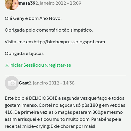
masa39
2. janeiro 2012 - 15:09
Olá Geny e bom Ano Novo.
Obrigada pelo comentário tão simpático.
Visita-me em
http://bimbexpress.blogspot.com
Obrigada e bjocas
Iniciar Sessão
ou
registar-se
Gast
2. janeiro 2012 - 14:38
Este bolo é DELICIOSO! É a segunda vez que faço e todos
gostam imenso. Cortei no açucar, só pûs 180 g em vez das
410. Da primeira vez as 6 maçãs pesaram 800g e mesmo
assim arrisquei e ficou muito muito bom. Parabéns pela
receita! :mixie-crying: É de chorar por mais!