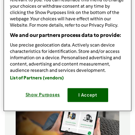
410 gr de açúcar
your choices or withdraw consent at any time by
clicking the Show Purposes link on the bottom of the
190 gr de óleo
webpage .Your choices will have effect within our
2 1/2
colher de chá
de baunilha ou 1 colher de
Website. For more details, refer to our Privacy Policy.
sopa de açúcar baunilhado
50 gr de sumo de laranja
We and our partners process data to provide:
4
ovo,
s
Use precise geolocation data. Actively scan device
1 chávena de nozes (opcional)
characteristics for identification. Store and/or access
information on a device. Personalised advertising and
Adicionar à lista de compras
content, advertising and content measurement,
audience research and services development.
List of Partners (vendors)
Show Purposes
I Accept