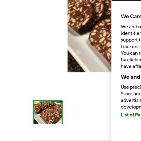
We Care
We and 
identifie
support t
trackers 
You can r
by clicki
have effe
We and 
Use preci
Store and
advertis
develop
List of P