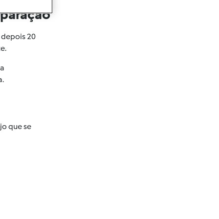
eparação
 depois 20
e.
da
.
ijo que se