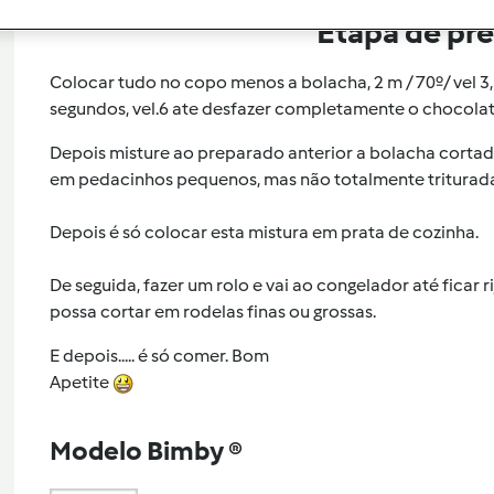
Etapa de pr
Colocar tudo no copo menos a bolacha, 2 m / 70º/ vel 3,
segundos, vel.6 ate desfazer completamente o chocolat
Depois misture ao preparado anterior a bolacha corta
em pedacinhos pequenos, mas não totalmente triturada
Depois é só colocar esta mistura em prata de cozinha.
De seguida, fazer um rolo e vai ao congelador até ficar r
possa cortar em rodelas finas ou grossas.
E depois..... é só comer. Bom
Apetite
Modelo Bimby ®