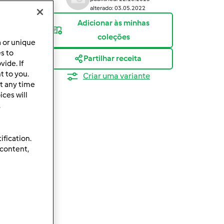
alterado: 03.05.2022
Adicionar às minhas
coleções
a or unique
es to
Partilhar receita
ide. If
t to you.
Criar uma variante
t any time
ces will
.
ification.
 content,