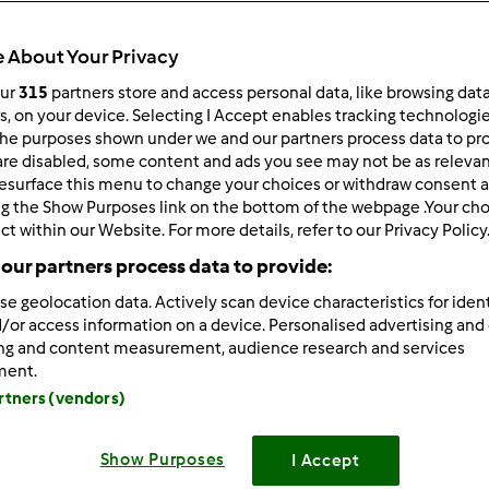
Todos
2min
 About Your Privacy
our
315
partners store and access personal data, like browsing dat
rs, on your device. Selecting I Accept enables tracking technologi
he purposes shown under we and our partners process data to prov
dose/s
--
--
are disabled, some content and ads you see may not be as relevan
esurface this menu to change your choices or withdraw consent a
ng the Show Purposes link on the bottom of the webpage .Your choi
ct within our Website. For more details, refer to our Privacy Policy
Nível
our partners process data to provide:
--
se geolocation data. Actively scan device characteristics for ident
/or access information on a device. Personalised advertising and
ing and content measurement, audience research and services
ment.
artners (vendors)
Show Purposes
I Accept