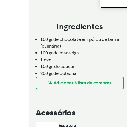
Ingredientes
100 gr.de chocolate em pó ou de barra
(culinária)
100 gr.de manteiga
1
ovo
100 gr. de acúcar
200 gr.de bolacha
Adicionar à lista de compras
Acessórios
Espátula