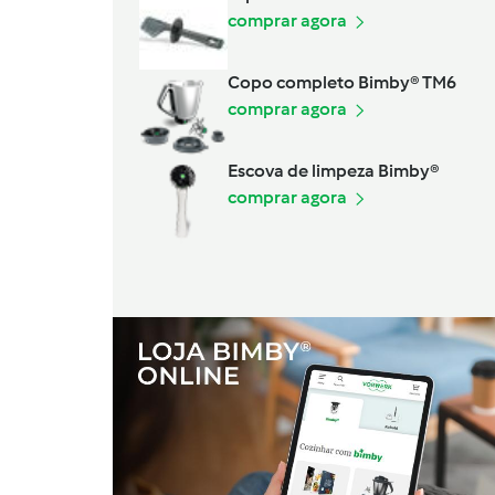
comprar agora
Copo completo Bimby® TM6
comprar agora
Escova de limpeza Bimby®
comprar agora