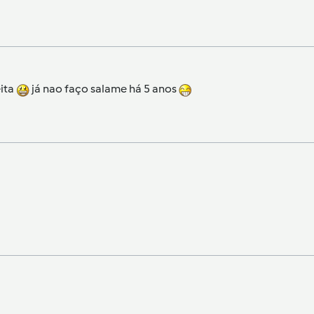
eita
já nao faço salame há 5 anos