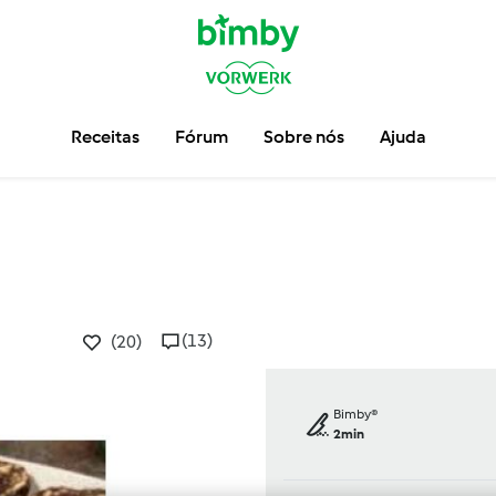
Receitas
Fórum
Sobre nós
Ajuda
(13)
(20)
Bimby®
2min