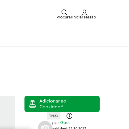
Procurar
Iniciar sessão
TM21
por
Gast
published: 22.10.2013