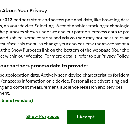
Todos
 About Your Privacy
13min
our
313
partners store and access personal data, like browsing dat
rs, on your device. Selecting I Accept enables tracking technologi
he purposes shown under we and our partners process data to prov
dose/s
are disabled, some content and ads you see may not be as relevan
6
dose/s
esurface this menu to change your choices or withdraw consent a
ng the Show Purposes link on the bottom of the webpage .Your choi
ct within our Website. For more details, refer to our Privacy Policy
our partners process data to provide:
Nível
Fácil
se geolocation data. Actively scan device characteristics for ident
/or access information on a device. Personalised advertising and
ing and content measurement, audience research and services
ment.
artners (vendors)
Etapa de pr
Show Purposes
I Accept
Coloque 25g de manteiga no
e programe 2min/70°/ve