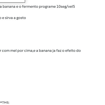
a a banana e o fermento programe 10seg/vel5
 e sirva a gosto
r com mel por cima,e a banana ja faz o efeito do
® TM5: