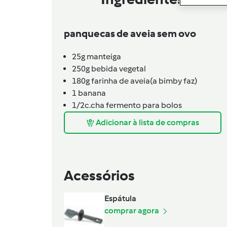
panquecas de aveia sem ovo
25g
manteiga
250g
bebida vegetal
180g
farinha de aveia(a bimby faz)
1
banana
1/2c.cha
fermento para bolos
Adicionar à lista de compras
Acessórios
Espátula
comprar agora