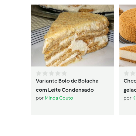
Variante Bolo de Bolacha
Chee
com Leite Condensado
gela
por
Minda Couto
por
K