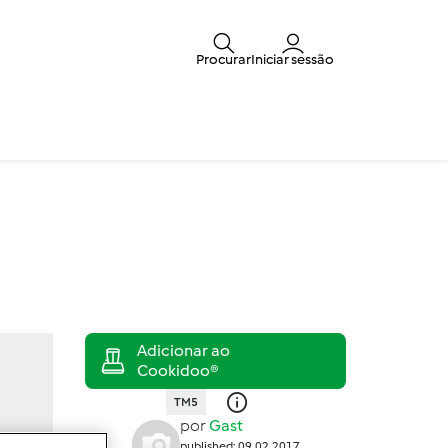
Procurar
Iniciar sessão
TM5
por
Gast
published: 09.02.2017