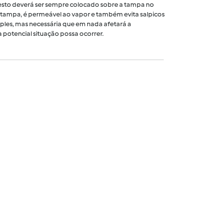
 cesto deverá ser sempre colocado sobre a tampa no
tampa, é permeável ao vapor e também evita salpicos
ples, mas necessária que em nada afetará a
 potencial situação possa ocorrer.