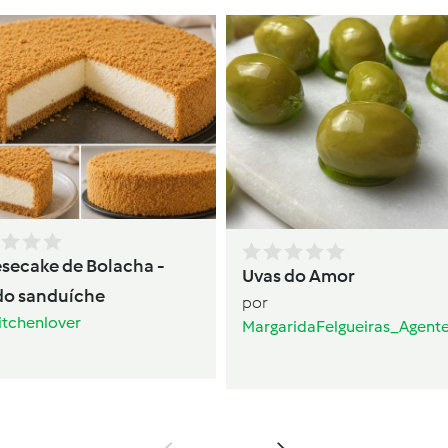
secake de Bolacha -
Uvas do Amor
do sanduíche
por
itchenlover
MargaridaFelgueiras_Agent