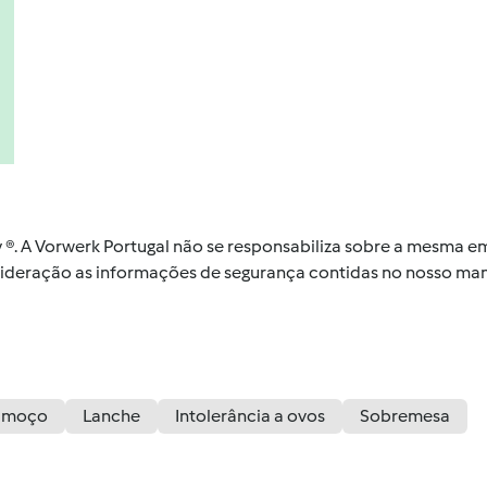
by ®. A Vorwerk Portugal não se responsabiliza sobre a mesma
nsideração as informações de segurança contidas no nosso man
lmoço
Lanche
Intolerância a ovos
Sobremesa