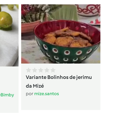
Tartes
por
Cl
Variante Bolinhos de jerimu
da Mizé
por
mize.santos
eBimby