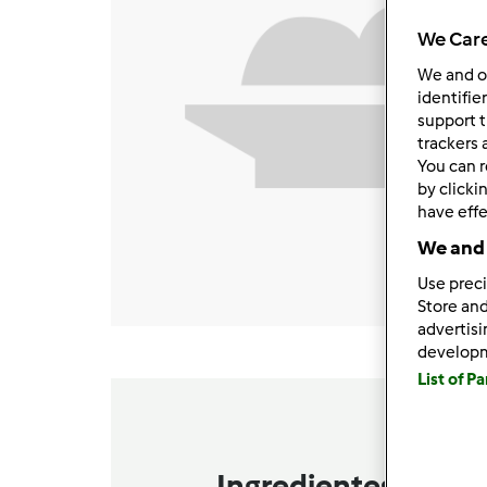
We Care
We and 
identifie
support t
trackers 
You can r
by clicki
have effe
We and 
Use preci
Store and
advertis
develop
List of P
Ingredientes