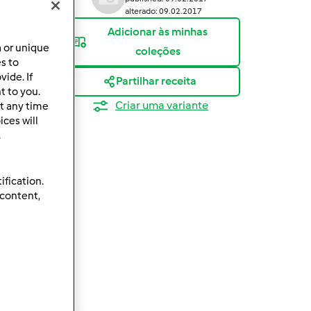
alterado: 09.02.2017
Adicionar às minhas
a or unique
coleções
es to
ide. If
Partilhar receita
t to you.
Criar uma variante
t any time
ces will
.
ification.
 content,
eparação
l 1