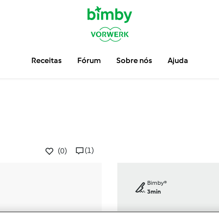
Receitas
Fórum
Sobre nós
Ajuda
(1)
(0)
Bimby®
3min