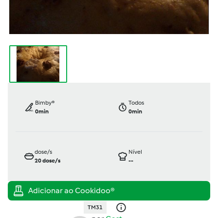
Bimby®
Todos
0min
0min
dose/s
Nível
20
dose/s
--
TM31