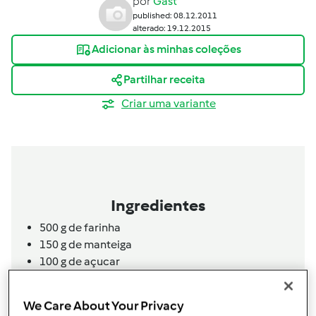
por
Gast
published: 08.12.2011
alterado: 19.12.2015
Adicionar às minhas coleções
Partilhar receita
Criar uma variante
Ingredientes
500 g de farinha
150 g de manteiga
100 g de açucar
120 g de miolo de noz
80
g
de pinhões
We Care About Your Privacy
25 g de fermento de padeiro