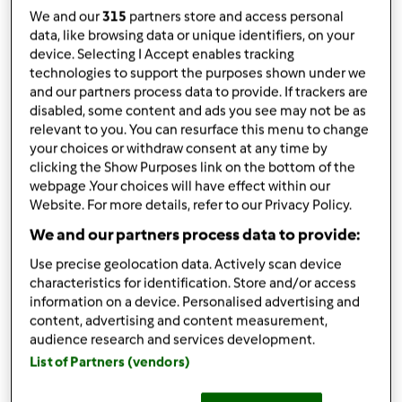
1 pitada de sal
We and our
315
partners store and access personal
data, like browsing data or unique identifiers, on your
70
g
de leite
device. Selecting I Accept enables tracking
25 g de aguardente velha
technologies to support the purposes shown under we
3
ovo,
s
and our partners process data to provide. If trackers are
casca de 1 laranja e de 1 limão (só a parte
disabled, some content and ads you see may not be as
amarela)
relevant to you. You can resurface this menu to change
nozes e pinhões q.b. para decorar
your choices or withdraw consent at any time by
clicking the Show Purposes link on the bottom of the
Adicionar à lista de compras
webpage .Your choices will have effect within our
Website. For more details, refer to our Privacy Policy.
We and our partners process data to provide:
Use precise geolocation data. Actively scan device
characteristics for identification. Store and/or access
information on a device. Personalised advertising and
content, advertising and content measurement,
audience research and services development.
List of Partners (vendors)