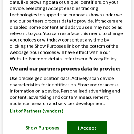
por
Gast
data, like browsing data or unique identifiers, on your
published: 20.10.2009
device. Selecting I Accept enables tracking
alterado: 08.06.2010
technologies to support the purposes shown under we
Adicionar às minhas coleções
and our partners process data to provide. If trackers are
disabled, some content and ads you see may not be as
Partilhar receita
relevant to you. You can resurface this menu to change
your choices or withdraw consent at any time by
Criar uma variante
clicking the Show Purposes link on the bottom of the
webpage .Your choices will have effect within our
Website. For more details, refer to our Privacy Policy.
We and our partners process data to provide:
Use precise geolocation data. Actively scan device
characteristics for identification. Store and/or access
Ingredientes
information on a device. Personalised advertising and
Para o Bolo
content, advertising and content measurement,
3 cháv. de açúcar
audience research and services development.
3 cháv. de farinha
List of Partners (vendors)
4
ovo,
s inteiros
1 cháv. cacau em pó
Show Purposes
I Accept
1 colher (de chá) de fermento Royal