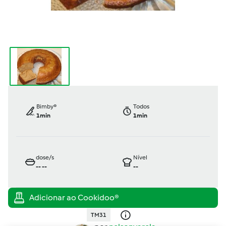
Bimby®
Todos
1min
1min
dose/s
Nível
--
--
--
TM31