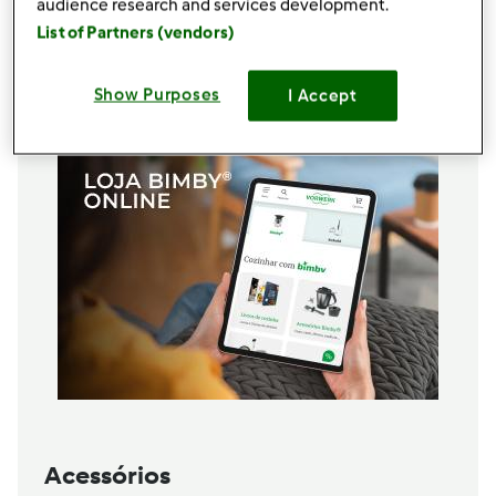
audience research and services development.
1
colher de sopa
de Mel (Bem cheia)
List of Partners (vendors)
Casca de meio limão
Adicionar à lista de compras
Show Purposes
I Accept
Acessórios