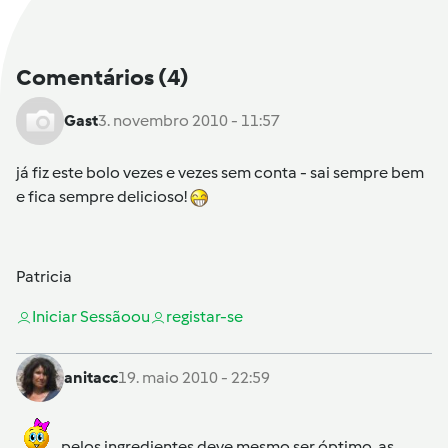
Comentários
(4)
Gast
3. novembro 2010 - 11:57
já fiz este bolo vezes e vezes sem conta - sai sempre bem
e fica sempre delicioso!
Patricia
Iniciar Sessão
ou
registar-se
anitacc
19. maio 2010 - 22:59
pelos ingredientes deve mesmo ser óptimo, as