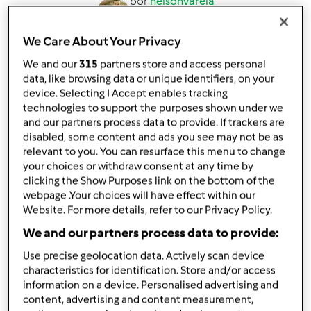
por
nelsonvarela
published: 19.01.2010
alterado: 02.11.2010
We Care About Your Privacy
Adicionar às minhas coleções
We and our
315
partners store and access personal
Partilhar receita
data, like browsing data or unique identifiers, on your
device. Selecting I Accept enables tracking
Criar uma variante
technologies to support the purposes shown under we
and our partners process data to provide. If trackers are
disabled, some content and ads you see may not be as
relevant to you. You can resurface this menu to change
your choices or withdraw consent at any time by
clicking the Show Purposes link on the bottom of the
webpage .Your choices will have effect within our
Ingredientes
Website. For more details, refer to our Privacy Policy.
330
g
de Açúcar
We and our partners process data to provide:
230 g de Farinha (Tipo 55)
Use precise geolocation data. Actively scan device
170 g de Café (café feito na cafeteira)
characteristics for identification. Store and/or access
4
ovo,
s
information on a device. Personalised advertising and
90 g de Azeite
content, advertising and content measurement,
1 Colher de Chá de Canela