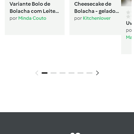
Variante Bolo de
Cheesecake de
Bolacha com Leite
Bolacha - gelado
Condensado
sanduíche
por
Minda Couto
por
Kitchenlover
Uv
por
Mar