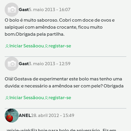
Gast
5. maio 2013 - 16:07
O bolo é muito saboroso. Cobri com doce de ovos e
salpiquei com amêndoa crocante, ficou muito
bom.Obrigada pela partilha.
Iniciar Sessão
ou
registar-se
Gast
3. maio 2013 - 12:59
Olá! Gostava de experimentar este bolo mas tenho uma
duvida: e necessário a amêndoa ser com pele? Obrigada
Iniciar Sessão
ou
registar-se
ANEL
28. abril 2012 - 15:49
:mixie-wink:Fiz hoje para bolo de aniversário . Fiz em