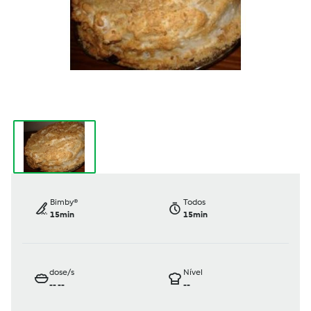
Bimby®
Todos
15min
15min
dose/s
Nível
--
--
--