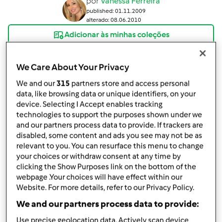
por
Vanessa Ferreira
published: 01.11.2009
alterado: 08.06.2010
Adicionar às minhas coleções
Partilhar receita
We Care About Your Privacy
Criar uma variante
We and our
315
partners store and access personal
data, like browsing data or unique identifiers, on your
device. Selecting I Accept enables tracking
technologies to support the purposes shown under we
and our partners process data to provide. If trackers are
disabled, some content and ads you see may not be as
Ingredientes
relevant to you. You can resurface this menu to change
your choices or withdraw consent at any time by
Ingredientes:
clicking the Show Purposes link on the bottom of the
1
iogurte natural
webpage .Your choices will have effect within our
1 1/2 medida (copo de iogurte) de açucar
Website. For more details, refer to our Privacy Policy.
2 medidas de farinha
We and our partners process data to provide:
1/2 medida de óleo
3
ovo,
s grandes
Use precise geolocation data. Actively scan device