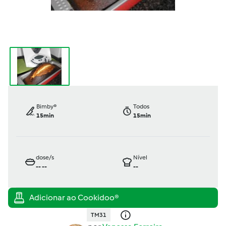
Bimby®
Todos
15min
15min
dose/s
Nível
--
--
--
TM31