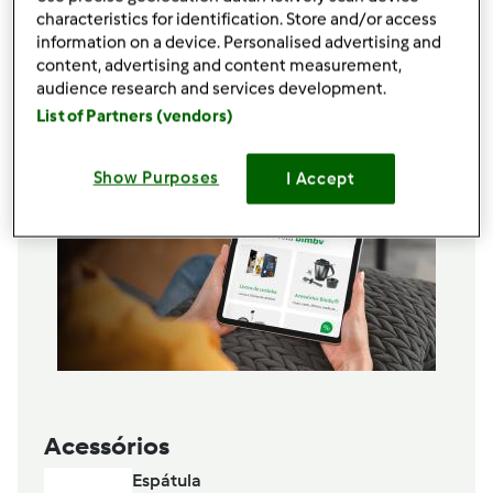
characteristics for identification. Store and/or access
1 colher de chá de fermento
information on a device. Personalised advertising and
Adicionar à lista de compras
content, advertising and content measurement,
audience research and services development.
List of Partners (vendors)
Show Purposes
I Accept
Acessórios
Espátula