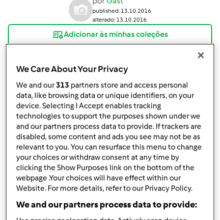
por
Gast
published: 13.10.2016
alterado: 13.10.2016
Adicionar às minhas coleções
Partilhar receita
We Care About Your Privacy
Criar uma variante
We and our
313
partners store and access personal
data, like browsing data or unique identifiers, on your
device. Selecting I Accept enables tracking
technologies to support the purposes shown under we
and our partners process data to provide. If trackers are
disabled, some content and ads you see may not be as
Ingredientes
relevant to you. You can resurface this menu to change
your choices or withdraw consent at any time by
Bacalhau com dois purés
clicking the Show Purposes link on the bottom of the
webpage .Your choices will have effect within our
4
Website. For more details, refer to our Privacy Policy.
4
fatia
pão caseiro
We and our partners process data to provide:
400
g
batata,
em rodelas