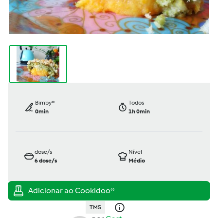
Bimby®
Todos
0min
1h 0min
dose/s
Nível
6
dose/s
Médio
TM5