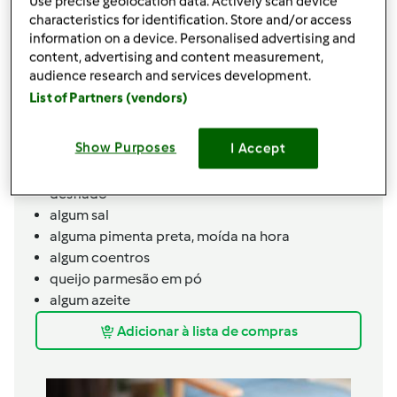
Use precise geolocation data. Actively scan device
300
g
cenoura,
em rodelas
characteristics for identification. Store and/or access
400
g
couve-flor
information on a device. Personalised advertising and
400
g
brócolos
content, advertising and content measurement,
400
g
Bebida de arroz
audience research and services development.
50
g
água
List of Partners (vendors)
60
g
manteiga
100
g
cebola
Show Purposes
I Accept
1
dente
alho
4
postas de bacalhau,
rendeu 450g de bacalhau
desfiado
algum
sal
alguma
pimenta preta,
moída na hora
algum
coentros
queijo parmesão em pó
algum
azeite
Adicionar à lista de compras