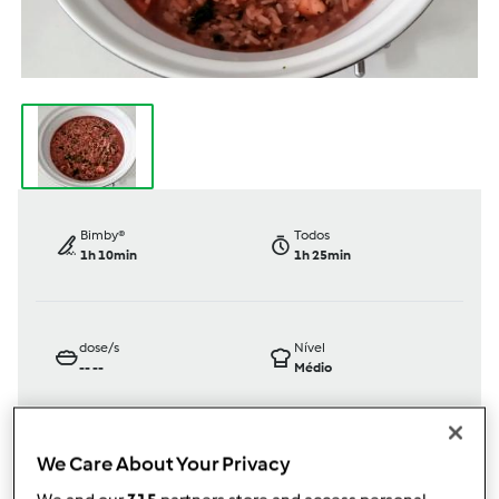
Bimby®
Todos
1h 10min
1h 25min
dose/s
Nível
--
--
Médio
We Care About Your Privacy
TM31