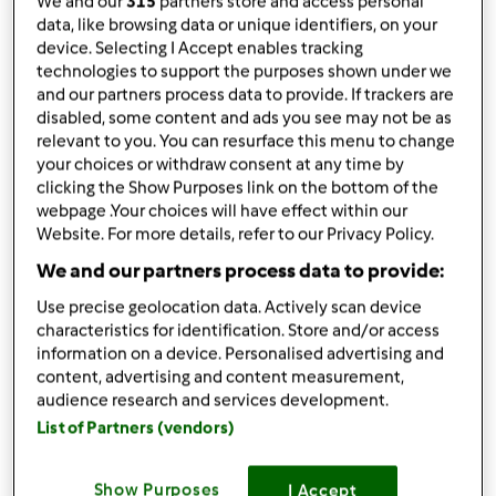
por
inca
We and our
315
partners store and access personal
data, like browsing data or unique identifiers, on your
published: 14.02.2023
alterado: 14.02.2023
device. Selecting I Accept enables tracking
technologies to support the purposes shown under we
Adicionar às minhas coleções
and our partners process data to provide. If trackers are
disabled, some content and ads you see may not be as
Partilhar receita
relevant to you. You can resurface this menu to change
Criar uma variante
your choices or withdraw consent at any time by
clicking the Show Purposes link on the bottom of the
webpage .Your choices will have effect within our
Website. For more details, refer to our Privacy Policy.
We and our partners process data to provide:
Use precise geolocation data. Actively scan device
Ingredientes
characteristics for identification. Store and/or access
information on a device. Personalised advertising and
Arroz de pota
content, advertising and content measurement,
audience research and services development.
1
embalagem
TENTÁCULOS DE POTA
2
cebola
List of Partners (vendors)
2
dente
alho
100
grama
água,
para cozer os tentáculos de
Show Purposes
I Accept