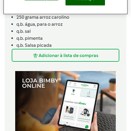
pota
30
grama
azeite
250
grama
arroz carolino
q.b.
água,
para o arroz
q.b.
sal
q.b.
pimenta
q.b.
Salsa picada
Adicionar à lista de compras