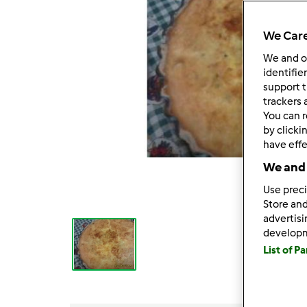
We Care
We and 
identifie
support t
trackers 
You can r
by clicki
have effe
We and 
Use preci
Store and
advertis
develop
List of P