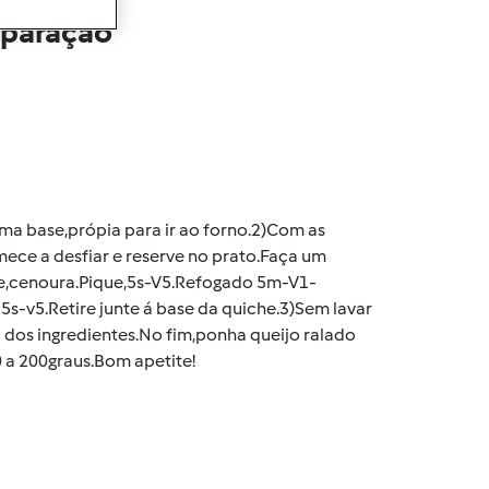
eparação
ma base,própia para ir ao forno.2)Com as
mece a desfiar e reserve no prato.Faça um
te,cenoura.Pique,5s-V5.Refogado 5m-V1-
5s-v5.Retire junte á base da quiche.3)Sem lavar
dos ingredientes.No fim,ponha queijo ralado
 a 200graus.Bom apetite!