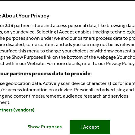
Todos
45min
 About Your Privacy
our
313
partners store and access personal data, like browsing dat
rs, on your device. Selecting I Accept enables tracking technologi
he purposes shown under we and our partners process data to prov
dose/s
--
--
are disabled, some content and ads you see may not be as relevan
esurface this menu to change your choices or withdraw consent a
ng the Show Purposes link on the bottom of the webpage .Your choi
ct within our Website. For more details, refer to our Privacy Policy
Nível
our partners process data to provide:
--
se geolocation data. Actively scan device characteristics for ident
/or access information on a device. Personalised advertising and
ing and content measurement, audience research and services
ment.
artners (vendors)
Show Purposes
I Accept