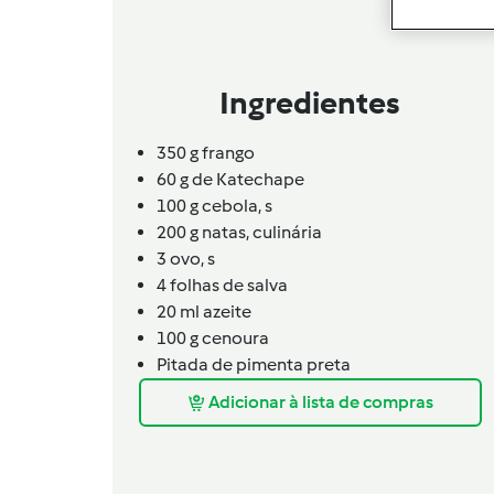
Ingredientes
350 g frango
60 g de Katechape
100
g
cebola,
s
200
g
natas,
culinária
3
ovo,
s
4 folhas de salva
20 ml azeite
100
g
cenoura
Pitada de pimenta preta
Adicionar à lista de compras