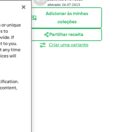
alterado: 26.07.2013
Adicionar às minhas
coleções
a or unique
es to
Partilhar receita
ide. If
t to you.
Criar uma variante
t any time
ces will
.
ification.
 content,