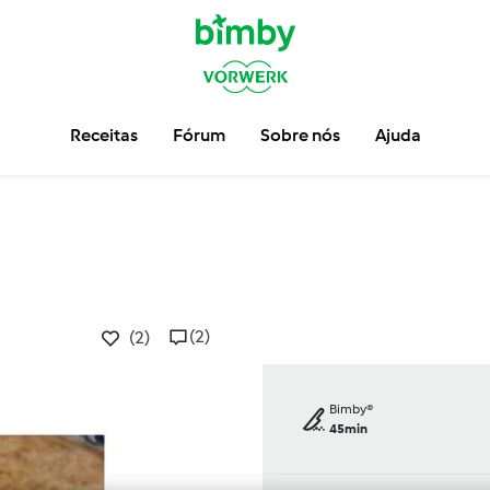
Receitas
Fórum
Sobre nós
Ajuda
(2)
(2)
Bimby®
45min