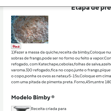
Etapa de pr
1)Fazer a massa da quiche,receita da bimby,Coloque nu
sobras de frango,pode ser no forno ou feito a vapor.Co
refogado, com Katechape,cebolas,folhas de salva,azei
varoma.3)O refogado,fica no copo,junte o frango,pique 
o copo,ponha os ovos as natas,v5-15s.Coloque em cima 
com uma pitada de pimenta preta. Forno,45m,entre 180
Modelo Bimby ®
Receita criada para