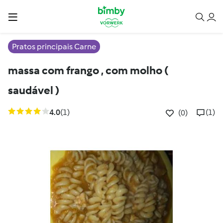
Pratos principais Carne
massa com frango , com molho (
saudável )
4.0
(1)
(1)
(0)