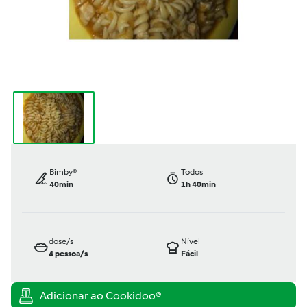
Bimby®
Todos
40min
1h 40min
dose/s
Nível
4
pessoa/s
Fácil