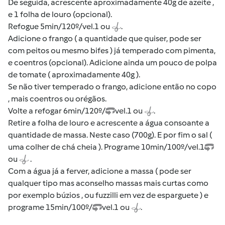
De seguida, acrescente aproximadamente 40g de azeite ,
e 1 folha de louro (opcional).
Refogue 5min/120º/vel.1 ou
.
Adicione o frango ( a quantidade que quiser, pode ser
com peitos ou mesmo bifes ) já temperado com pimenta,
e coentros (opcional). Adicione ainda um pouco de polpa
de tomate ( aproximadamente 40g ).
Se não tiver temperado o frango, adicione então no copo
, mais coentros ou orégãos.
Volte a refogar 6min/120º/
vel.1 ou
.
Retire a folha de louro e acrescente a água consoante a
quantidade de massa. Neste caso (700g). E por fim o sal (
uma colher de chá cheia ). Programe 10min/100º/vel.1
ou
.
Com a água já a ferver, adicione a massa ( pode ser
qualquer tipo mas aconselho massas mais curtas como
por exemplo búzios , ou fuzzilli em vez de esparguete ) e
programe 15min/100º/
vel.1 ou
.