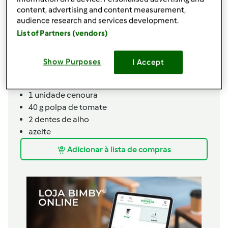
1
folha
louro
content, advertising and content measurement,
audience research and services development.
c. chá cheia de
sal
List of Partners (vendors)
q.b.
pimenta,
(opcional)
algum
frango,
quantidade desejada
700
g
água
Show Purposes
I Accept
400
g
massa,
(qualquer tipo)
1
unidade
batata
1
unidade
cenoura
40
g
polpa de tomate
2
dentes de alho
azeite
Adicionar à lista de compras