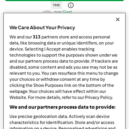
TM5
por
Gast
published: 10.05.2020
alterado: 10.05.2020
We Care About Your Privacy
Adicionar às minhas coleções
We and our
313
partners store and access personal
data, like browsing data or unique identifiers, on your
Partilhar receita
device. Selecting I Accept enables tracking
Criar uma variante
technologies to support the purposes shown under we
and our partners process data to provide. If trackers are
disabled, some content and ads you see may not be as
relevant to you. You can resurface this menu to change
your choices or withdraw consent at any time by
clicking the Show Purposes link on the bottom of the
webpage .Your choices will have effect within our
Ingredientes
Website. For more details, refer to our Privacy Policy.
massa com frango , com molho (
We and our partners process data to provide:
Use precise geolocation data. Actively scan device
saudável )
characteristics for identification. Store and/or access
1
unidade
cebola
information on a device. Personalised advertising and