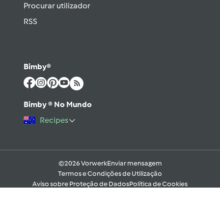
Procurar utilizador
RSS
Bimby®
Bimby ® No Mundo
Recipes
©2026 Vorwerk
Enviar mensagem
Termos e Condições de Utilização
Aviso sobre Proteção de Dados
Política de Cookies
Regras e código moral digital do Fórum
Ajuda
Apoio Legal