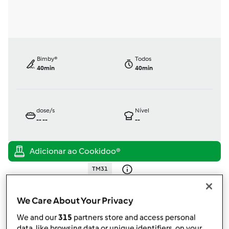
Bimby®
Todos
40min
40min
dose/s
Nível
--
--
--
TM31
por
Gast
published: 08.06.2014
We Care About Your Privacy
Adicionar às minhas coleções
We and our
315
partners store and access personal
data, like browsing data or unique identifiers, on your