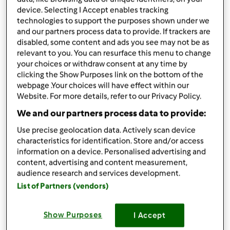
Partilhar receita
device. Selecting I Accept enables tracking
technologies to support the purposes shown under we
Criar uma variante
and our partners process data to provide. If trackers are
disabled, some content and ads you see may not be as
relevant to you. You can resurface this menu to change
your choices or withdraw consent at any time by
clicking the Show Purposes link on the bottom of the
webpage .Your choices will have effect within our
Ingredientes
Website. For more details, refer to our Privacy Policy.
2
cebolas
We and our partners process data to provide:
50 gr. azeite
Use precise geolocation data. Actively scan device
1 kg. peito frango
characteristics for identification. Store and/or access
100 gr. agua
information on a device. Personalised advertising and
4
gemas de ovo
content, advertising and content measurement,
Sumo de 1 limao
audience research and services development.
List of Partners (vendors)
Adicionar à lista de compras
Show Purposes
I Accept