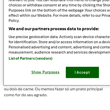
http://www.mundodereceitasbimby.com.pt/receitas/1232
choices or withdraw consent at any time by clicking the Sh
muesli.html
Purposes link on the bottom of the webpage .Your choices wi
effect within our Website. For more details, refer to our Priv
Policy.
A mousse de camarão também faz imensoooo sucesso!!!
We and our partners process data to provide:
É uma entrada muito requintada!
Use precise geolocation data. Actively scan device character
for identification. Store and/or access information on a devi
Personalised advertising and content, advertising and cont
http://www.mundodereceitasbimby.com.pt/receitas/1703
measurement, audience research and services developmen
de-camarao.html
List of Partners (vendors)
Show Purposes
I Accept
Em relação aos pratos principais poderá optar por um de
peixe e outro de carne ou então por fazer dois de peixe
ou dois de carne. Ou memos fazer só um prato principal
como for do seu agrado.