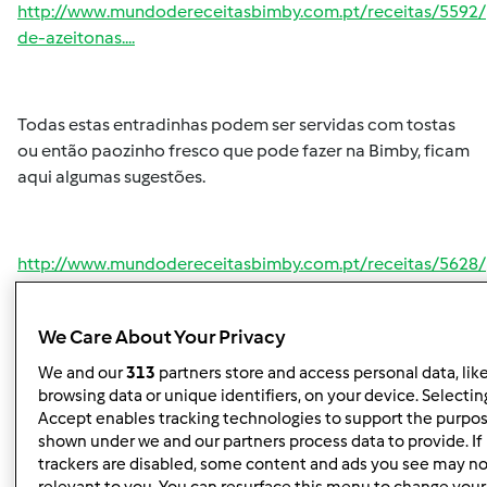
http://www.mundodereceitasbimby.com.pt/receitas/5592/
de-azeitonas....
Todas estas entradinhas podem ser servidas com tostas
ou então paozinho fresco que pode fazer na Bimby, ficam
aqui algumas sugestões.
http://www.mundodereceitasbimby.com.pt/receitas/5628
rustico.html
We Care About Your Privacy
We and our
313
partners store and access personal data, lik
http://www.mundodereceitasbimby.com.pt/receitas/5625
browsing data or unique identifiers, on your device. Selecting
saloio.html
Accept enables tracking technologies to support the purpo
shown under we and our partners process data to provide. If
trackers are disabled, some content and ads you see may no
relevant to you. You can resurface this menu to change your