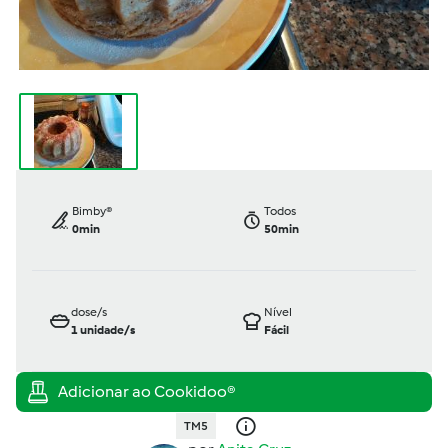
Bimby®
Todos
0min
50min
dose/s
Nível
1
unidade/s
Fácil
TM5