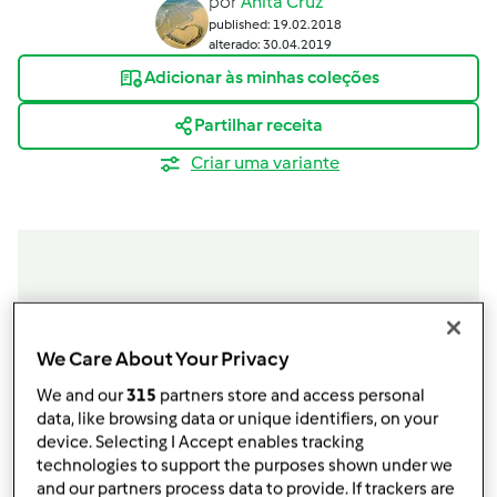
por
Anita Cruz
published: 19.02.2018
alterado: 30.04.2019
Adicionar às minhas coleções
Partilhar receita
Criar uma variante
Ingredientes
We Care About Your Privacy
Bolo de Mel e Canela
We and our
315
partners store and access personal
3
ovos
data, like browsing data or unique identifiers, on your
100g
mel
device. Selecting I Accept enables tracking
250g
leite
technologies to support the purposes shown under we
150g
açúcar
and our partners process data to provide. If trackers are