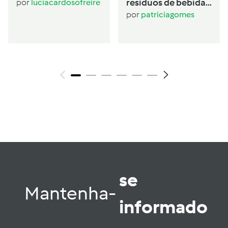
resíduos de bebida
por
luciacardosofreire
de aveia
por
patriciagomes
se
Mantenha-
informado