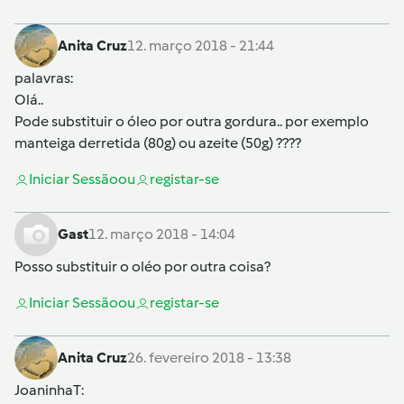
Anita Cruz
12. março 2018 - 21:44
palavras
:
Olá..
Pode substituir o óleo por outra gordura.. por exemplo
manteiga derretida (80g) ou azeite (50g) ????
Iniciar Sessão
ou
registar-se
Gast
12. março 2018 - 14:04
Posso substituir o oléo por outra coisa?
Iniciar Sessão
ou
registar-se
Anita Cruz
26. fevereiro 2018 - 13:38
JoaninhaT
: