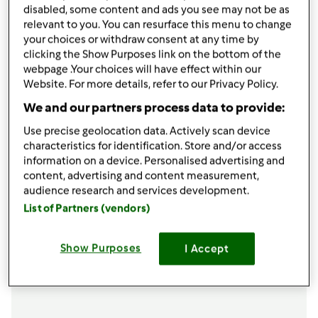
300g
Farinha c/ fermento (uso Branca de Neve)
disabled, some content and ads you see may not be as
80g
óleo
relevant to you. You can resurface this menu to change
your choices or withdraw consent at any time by
1
c. sopa de Canela (bem cheia)
clicking the Show Purposes link on the bottom of the
1
c. chá de fermento em pó
webpage .Your choices will have effect within our
Adicionar à lista de compras
Website. For more details, refer to our Privacy Policy.
We and our partners process data to provide:
Use precise geolocation data. Actively scan device
characteristics for identification. Store and/or access
information on a device. Personalised advertising and
content, advertising and content measurement,
audience research and services development.
List of Partners (vendors)
Show Purposes
I Accept