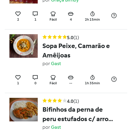
2
1
Fácil
4
2h 15min
5.0
(1)
Sopa Peixe, Camarão e
Amêijoas
por
Gast
1
0
Fácil
--
1h 35min
4.0
(1)
Bifinhos da perna de
peru estufados c/ arroz
branco
por
Gast