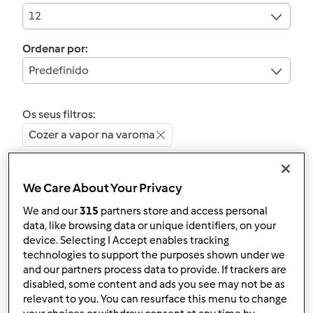
12
Ordenar por:
Predefinido
Os seus filtros:
Cozer a vapor na varoma
Limpar
We Care About Your Privacy
We and our
315
partners store and access personal
5.0
(2)
data, like browsing data or unique identifiers, on your
Bolo de Mel e Canela na
device. Selecting I Accept enables tracking
Varoma
technologies to support the purposes shown under we
and our partners process data to provide. If trackers are
por
Anita Cruz
disabled, some content and ads you see may not be as
relevant to you. You can resurface this menu to change