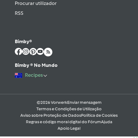
Procurar utilizador
RSS
Bimby®
Bimby ® No Mundo
Recipes
©2026 Vorwerk
Enviar mensagem
Termos e Condições de Utilização
Aviso sobre Proteção de Dados
Política de Cookies
Regras e código moral digital do Fórum
Ajuda
Apoio Legal