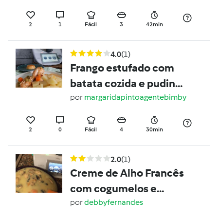
2
1
Fácil
3
42min
4.0
(1)
Frango estufado com
batata cozida e pudins
flan
por
margaridapintoagentebimby
2
0
Fácil
4
30min
2.0
(1)
Creme de Alho Francês
com cogumelos e
cenoura
por
debbyfernandes