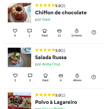
5.0
(2)
Chiffon de chocolate
por
Gast
0
1
Fácil
12
1h 0min
5.0
(1)
Salada Russa
por
Anita Cruz
2
2
Fácil
4
40min
5.0
(1)
Polvo à Lagareiro
por
Graça Bimby