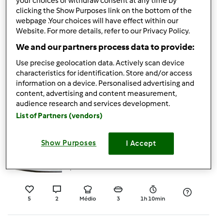
your choices or withdraw consent at any time by
2
7
Fácil
1
50min
clicking the Show Purposes link on the bottom of the
webpage .Your choices will have effect within our
Website. For more details, refer to our Privacy Policy.
4.5
(2)
Pudim de pão na
We and our partners process data to provide:
varoma
Use precise geolocation data. Actively scan device
characteristics for identification. Store and/or access
por
Anita Cruz
information on a device. Personalised advertising and
content, advertising and content measurement,
audience research and services development.
6
6
Fácil
1
50min
List of Partners (vendors)
5.0
(2)
Show Purposes
I Accept
Bacalhau com Natas
por
Gast
5
2
Médio
3
1h 10min