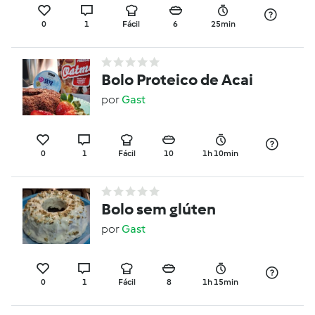
0
1
Fácil
6
25min
Bolo Proteico de Acai
por
Gast
0
1
Fácil
10
1h 10min
Bolo sem glúten
por
Gast
0
1
Fácil
8
1h 15min