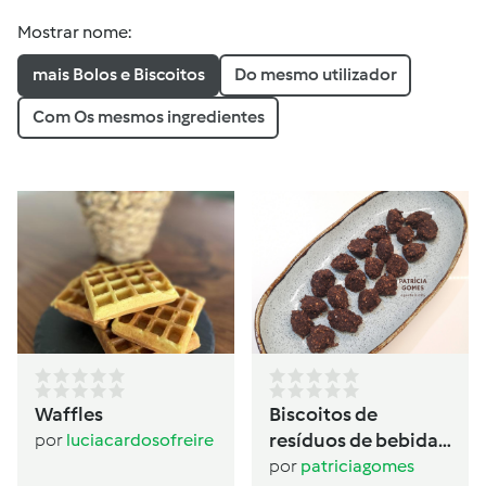
Mostrar nome:
mais Bolos e Biscoitos
Do mesmo utilizador
Com Os mesmos ingredientes
Waffles
Biscoitos de
resíduos de bebida
por
luciacardosofreire
de aveia
por
patriciagomes