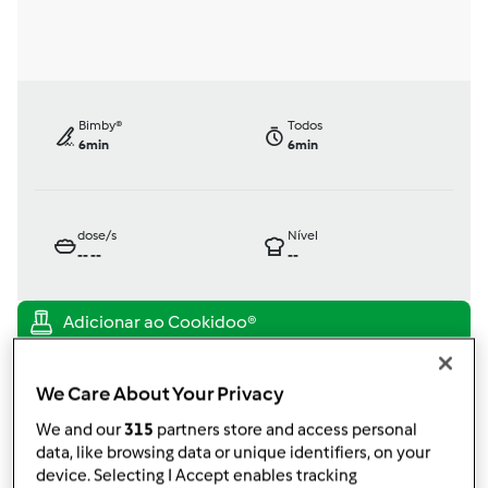
Bimby®
Todos
6min
6min
dose/s
Nível
--
--
--
TM31
por
Gast
We Care About Your Privacy
published: 04.07.2010
We and our
315
partners store and access personal
alterado: 06.05.2011
data, like browsing data or unique identifiers, on your
Adicionar às minhas coleções
device. Selecting I Accept enables tracking