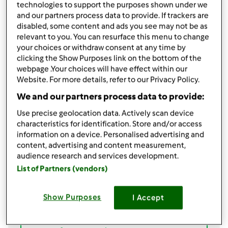
technologies to support the purposes shown under we
Partilhar receita
and our partners process data to provide. If trackers are
Criar uma variante
disabled, some content and ads you see may not be as
relevant to you. You can resurface this menu to change
your choices or withdraw consent at any time by
clicking the Show Purposes link on the bottom of the
webpage .Your choices will have effect within our
Website. For more details, refer to our Privacy Policy.
We and our partners process data to provide:
Ingredientes
Use precise geolocation data. Actively scan device
100 gr de margarina
characteristics for identification. Store and/or access
150 gr de açucar
information on a device. Personalised advertising and
2
ovo,
s
content, advertising and content measurement,
200 gr de farinha
audience research and services development.
2 colheres de cha de fermento
List of Partners (vendors)
1 colher de sopa de canela
1 dl de leite
Show Purposes
I Accept
1 colher de sopa de vinho do porto
50 gr de nozes