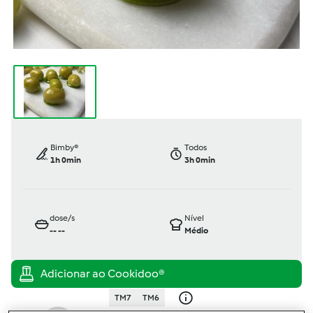
Bimby®
Todos
1h 0min
3h 0min
dose/s
Nível
--
--
Médio
TM7
TM6