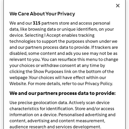
por
MargaridaFelgueiras_AgenteBimby
published: 23.04.2026
We Care About Your Privacy
Adicionar às minhas coleções
We and our
315
partners store and access personal
data, like browsing data or unique identifiers, on your
Partilhar receita
device. Selecting I Accept enables tracking
Criar uma variante
technologies to support the purposes shown under we
and our partners process data to provide. If trackers are
disabled, some content and ads you see may not be as
relevant to you. You can resurface this menu to change
your choices or withdraw consent at any time by
clicking the Show Purposes link on the bottom of the
webpage .Your choices will have effect within our
Ingredientes
Website. For more details, refer to our Privacy Policy.
Uvas do Amor
We and our partners process data to provide:
375
g
leite condensado
Use precise geolocation data. Actively scan device
120
g
natas
characteristics for identification. Store and/or access
information on a device. Personalised advertising and
120
g
leite em pó magro
content, advertising and content measurement,
20
g
manteiga
audience research and services development.