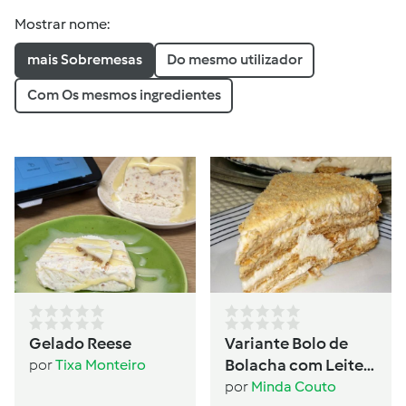
Mostrar nome:
mais Sobremesas
Do mesmo utilizador
Com Os mesmos ingredientes
Gelado Reese
Variante Bolo de
Bolacha com Leite
por
Tixa Monteiro
Condensado
por
Minda Couto