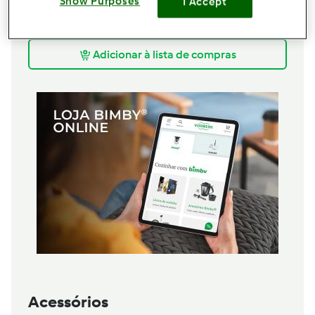
Show Purposes
I Accept
1
colher de chá
aroma baunilha
1,5
chávena
vinho do porto,
(chávena de café)
Adicionar à lista de compras
Acessórios