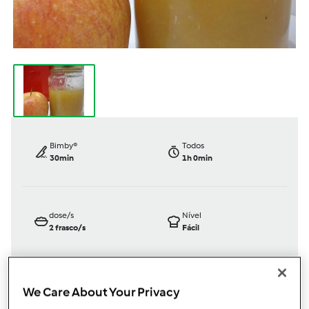
Bimby®
Todos
30min
1h 0min
dose/s
Nível
2
frasco/s
Fácil
We Care About Your Privacy
TM31