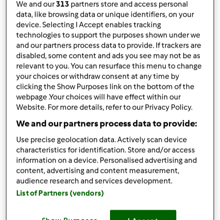
por
alicehsilva
We and our
313
partners store and access personal
published: 12.11.2014
data, like browsing data or unique identifiers, on your
alterado: 12.11.2014
device. Selecting I Accept enables tracking
Adicionar às minhas coleções
technologies to support the purposes shown under we
and our partners process data to provide. If trackers are
Partilhar receita
disabled, some content and ads you see may not be as
relevant to you. You can resurface this menu to change
Criar uma variante
your choices or withdraw consent at any time by
clicking the Show Purposes link on the bottom of the
webpage .Your choices will have effect within our
Website. For more details, refer to our Privacy Policy.
We and our partners process data to provide:
Use precise geolocation data. Actively scan device
Ingredientes
characteristics for identification. Store and/or access
500
g
maçãs,
descascadas, descaroçadas e
information on a device. Personalised advertising and
partidas em pedaços
content, advertising and content measurement,
audience research and services development.
1
unidade
limão descascado,
descaroçado, e
List of Partners (vendors)
partido em pedaços
125
g
açúcar
1
unidade
pau de canela