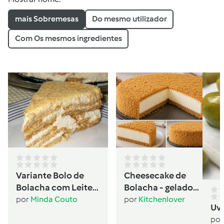
mais Sobremesas
Do mesmo utilizador
Com Os mesmos ingredientes
Variante Bolo de
Cheesecake de
Bolacha com Leite
Bolacha - gelado
Condensado
sanduíche
por
Minda Couto
por
Kitchenlover
Uv
por