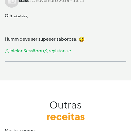
Gast
12. novembro 2014 - 15:21
Olá
,
alicehsilva
Humm deve ser supeeer saborosa.
Iniciar Sessão
ou
registar-se
Outras
receitas
Mostrar nome: