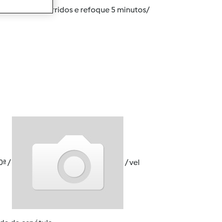
cogumelos escorridos e refoque 5 minutos/
0ª /
/ vel