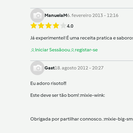
ManuelaM
6. fevereiro 2013 - 12:16
4.0
Já experimentei! É uma receita pratica e saboro
Iniciar Sessão
ou
registar-se
Gast
18. agosto 2012 - 20:27
Eu adoro risoto!!!
Este deve ser tão bom! :mixie-wink:
Obrigada por partilhar connosco. :mixie-big-smi