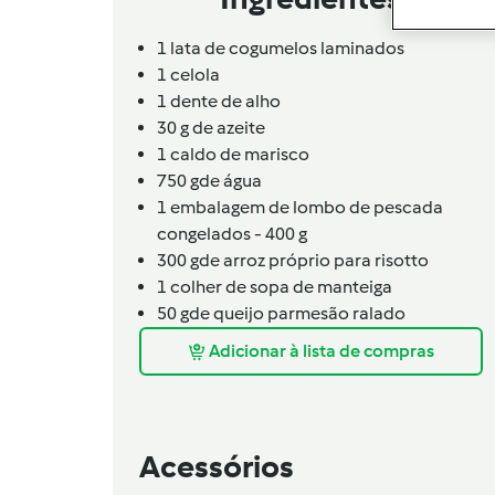
1 lata de cogumelos laminados
1 celola
1 dente de alho
30 g de azeite
1 caldo de marisco
750
g
de água
1 embalagem de lombo de pescada
congelados - 400 g
300
g
de arroz próprio para risotto
1 colher de sopa de manteiga
50
g
de queijo parmesão ralado
Adicionar à lista de compras
Acessórios