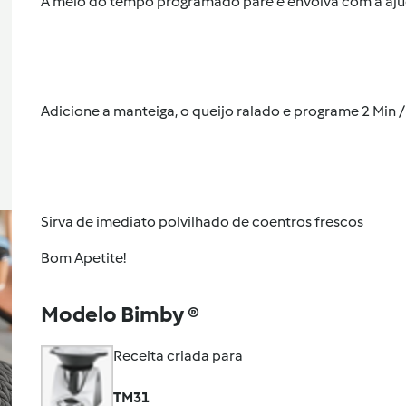
A meio do tempo programado pare e envolva com a aju
Adicione a manteiga, o queijo ralado e programe 2 Min /
Sirva de imediato polvilhado de coentros frescos
Bom Apetite!
Modelo Bimby ®
Receita criada para
TM31