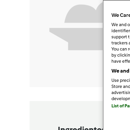
We Care
We and 
identifie
support t
trackers 
You can r
by clicki
have effe
We and 
Use preci
Store and
advertis
develop
List of P
Ingredientes