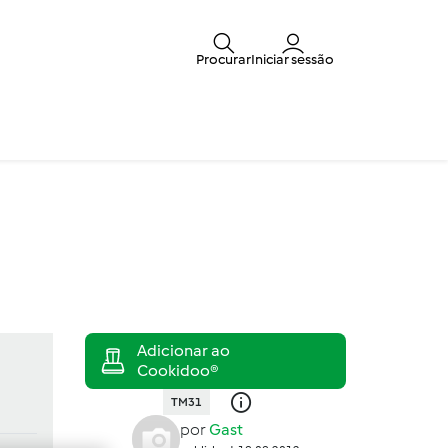
Procurar
Iniciar sessão
TM31
por
Gast