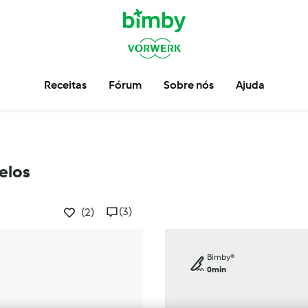
Receitas
Fórum
Sobre nós
Ajuda
elos
(3)
(2)
Bimby®
0min