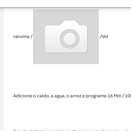
Junte os lombos de pescada congelados e inteiros, os 
varoma /
/Vel
Adicione o caldo, a agua, o arroz e programe 16 Min / 10