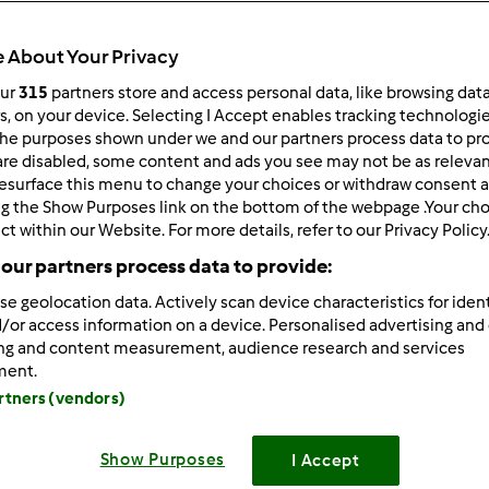
Todos
0min
 About Your Privacy
our
315
partners store and access personal data, like browsing dat
rs, on your device. Selecting I Accept enables tracking technologi
he purposes shown under we and our partners process data to prov
dose/s
--
--
are disabled, some content and ads you see may not be as relevan
esurface this menu to change your choices or withdraw consent a
ng the Show Purposes link on the bottom of the webpage .Your choi
ct within our Website. For more details, refer to our Privacy Policy
Nível
our partners process data to provide:
--
se geolocation data. Actively scan device characteristics for ident
/or access information on a device. Personalised advertising and
ing and content measurement, audience research and services
ment.
artners (vendors)
Etapa de pr
Show Purposes
I Accept
Coloque no copo a cebola, o alho e o azeite e pique 5se