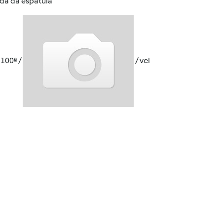
da da espátula
 100ª /
/ vel