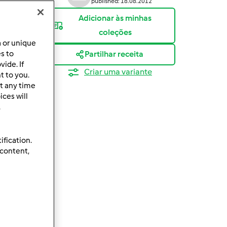
published: 18.08.2012
Adicionar às minhas
coleções
a or unique
es to
Partilhar receita
ide. If
Criar uma variante
t to you.
t any time
ces will
.
ification.
 content,
eparação
g/vol 5