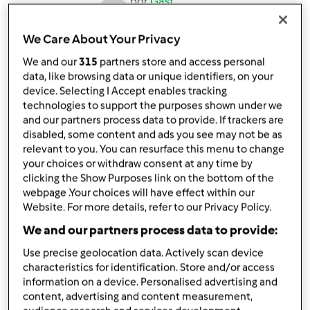
por
Gast
published: 28.05.2016
alterado: 28.05.2016
We Care About Your Privacy
Adicionar às minhas coleções
We and our
315
partners store and access personal
data, like browsing data or unique identifiers, on your
Partilhar receita
device. Selecting I Accept enables tracking
Criar uma variante
technologies to support the purposes shown under we
and our partners process data to provide. If trackers are
disabled, some content and ads you see may not be as
relevant to you. You can resurface this menu to change
your choices or withdraw consent at any time by
clicking the Show Purposes link on the bottom of the
webpage .Your choices will have effect within our
Ingredientes
Website. For more details, refer to our Privacy Policy.
ingredientes
We and our partners process data to provide:
2500
g
água
Use precise geolocation data. Actively scan device
250
g
gambas
characteristics for identification. Store and/or access
information on a device. Personalised advertising and
400
g
miolo de camarão
content, advertising and content measurement,
150
g
cebola