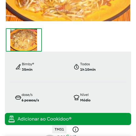
Bimby®
Todos
35min
1h 10min
dose/s
Nível
6
pessoa/s
Médio
TM31