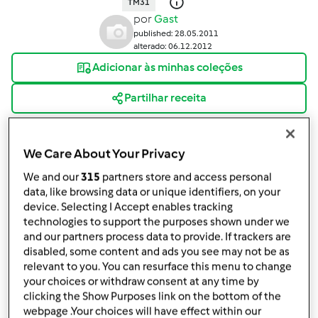
TM31
por
Gast
published: 28.05.2011
alterado: 06.12.2012
Adicionar às minhas coleções
Partilhar receita
Criar uma variante
We Care About Your Privacy
We and our
315
partners store and access personal
data, like browsing data or unique identifiers, on your
device. Selecting I Accept enables tracking
Ingredientes
technologies to support the purposes shown under we
and our partners process data to provide. If trackers are
150
g
cebola
disabled, some content and ads you see may not be as
2 dentes de alho
relevant to you. You can resurface this menu to change
90
g
cenoura,
cortada em pedaços
your choices or withdraw consent at any time by
clicking the Show Purposes link on the bottom of the
330
g
tomate,
maduro
webpage .Your choices will have effect within our
50
g
pimento verde