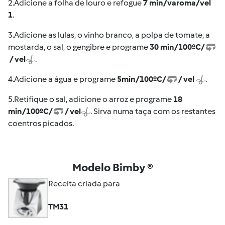
2.
Adicione a folha de louro e refogue
7 min/varoma/vel
1
.
3.
Adicione as lulas, o vinho branco, a polpa de tomate, a
mostarda, o sal, o gengibre e programe
30 min/100ºC/
/ vel
.
4.
Adicione a água e programe
5min/100ºC/
/ vel
.
5.
Retifique o sal, adicione o arroz e programe
18
min/100ºC/
/ vel
. Sirva numa taça com os restantes
coentros picados.
Modelo Bimby ®
Receita criada para
TM31