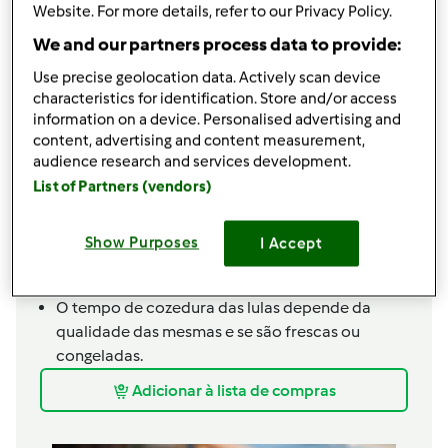
Website. For more details, refer to our Privacy Policy.
15 g coentros
We and our partners process data to provide:
50 g azeite
1 folha de louro
Use precise geolocation data. Actively scan device
500 g lulas cortadas às rodelas
characteristics for identification. Store and/or access
120
g
vinho branco
information on a device. Personalised advertising and
50
g
polpa de tomate
content, advertising and content measurement,
audience research and services development.
2
c. chá de
mostarda
List of Partners (vendors)
Sal q.b.
Gengibre em pó q.b.
750
g
água
Show Purposes
I Accept
300
g
arroz agulha
Nota sobre a preparação:
O tempo de cozedura das lulas depende da
qualidade das mesmas e se são frescas ou
congeladas.
Adicionar à lista de compras