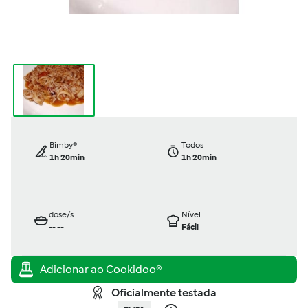
Bimby®
Todos
1h 20min
1h 20min
dose/s
Nível
--
--
Fácil
Oficialmente testada