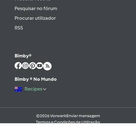
Pesquisar no fórum
Procurar utilizador
RSS
Bimby®
Bimby ® No Mundo
Recipes
©2026 Vorwerk
Enviar mensagem
Termos e Condições de Utilização
Aviso sobre Proteção de Dados
Política de Cookies
Regras e código moral digital do Fórum
Ajuda