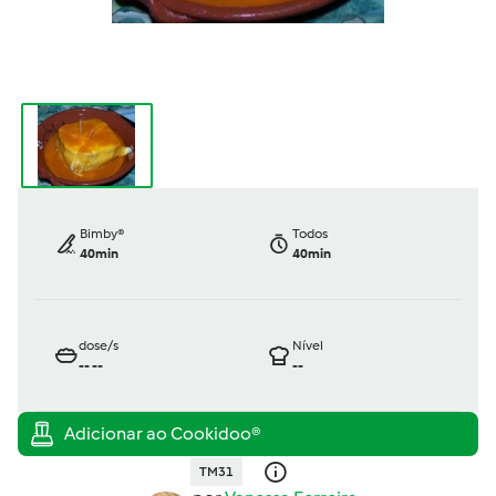
Bimby®
Todos
40min
40min
dose/s
Nível
--
--
--
TM31