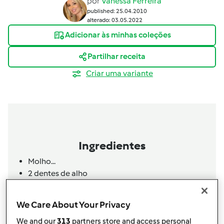
por
Vanessa Ferreira
published: 25.04.2010
alterado: 03.05.2022
Adicionar às minhas coleções
Partilhar receita
Criar uma variante
Ingredientes
Molho...
2 dentes de alho
250 gr. cebola
50 gr. azeite
We Care About Your Privacy
salsa
1 folha de louro
We and our
313
partners store and access personal