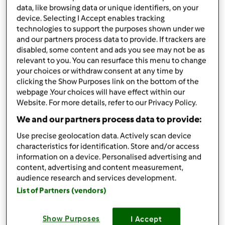
data, like browsing data or unique identifiers, on your
2 piri-piris
device. Selecting I Accept enables tracking
2 caldos knorr de galinha
technologies to support the purposes shown under we
250 gr. polpa tomate
and our partners process data to provide. If trackers are
1 colher sopa molho inglês
disabled, some content and ads you see may not be as
0.33 cerveja
relevant to you. You can resurface this menu to change
150 gr. vinho branco
your choices or withdraw consent at any time by
50 gr. whisky
clicking the Show Purposes link on the bottom of the
webpage .Your choices will have effect within our
30 gr. maizena
Website. For more details, refer to our Privacy Policy.
100 gr. água
Francesinha
We and our partners process data to provide:
Pão forma (se for daquele de confeitaria ainda
Use precise geolocation data. Actively scan device
melhor)
characteristics for identification. Store and/or access
Bife (dizer que é para francesinha, para ser 1 bife
information on a device. Personalised advertising and
baixinho e tenro) ou carne assada
content, advertising and content measurement,
salsicha fresca
audience research and services development.
fiambre
List of Partners (vendors)
mortadela com azeitonas
queijo laminado (cobrir todo o pão com o
Show Purposes
I Accept