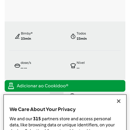
Bimby®
Todos
23min
23min
dose/s
Nível
--
--
--
TM31
por
Gast
We Care About Your Privacy
published: 29.06.2010
alterado: 19.11.2010
We and our
315
partners store and access personal
Adicionar às minhas coleções
data, like browsing data or unique identifiers, on your