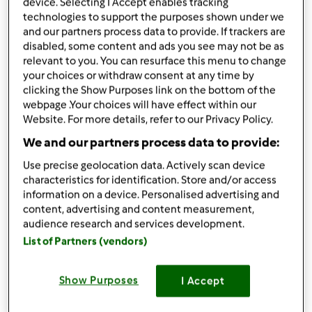
device. Selecting I Accept enables tracking
Partilhar receita
technologies to support the purposes shown under we
and our partners process data to provide. If trackers are
Criar uma variante
disabled, some content and ads you see may not be as
relevant to you. You can resurface this menu to change
your choices or withdraw consent at any time by
clicking the Show Purposes link on the bottom of the
webpage .Your choices will have effect within our
Website. For more details, refer to our Privacy Policy.
Ingredientes
We and our partners process data to provide:
700 g de água 250 g de arroz 300 g de courgete
Use precise geolocation data. Actively scan device
descascada e cortada as rodelas 1
lata
salcichas
characteristics for identification. Store and/or access
cortadas as rodelas sal q. b. 1 cebola pequena
information on a device. Personalised advertising and
50 g azeite
content, advertising and content measurement,
audience research and services development.
Adicionar à lista de compras
List of Partners (vendors)
Show Purposes
I Accept