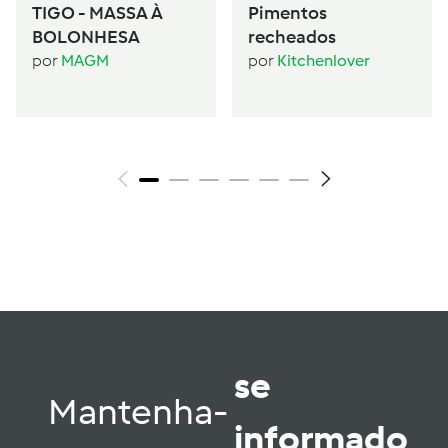
TIGO - MASSA À
Pimentos
BOLONHESA
recheados
por
MAGM
por
Kitchenlover
se
Mantenha-
informado