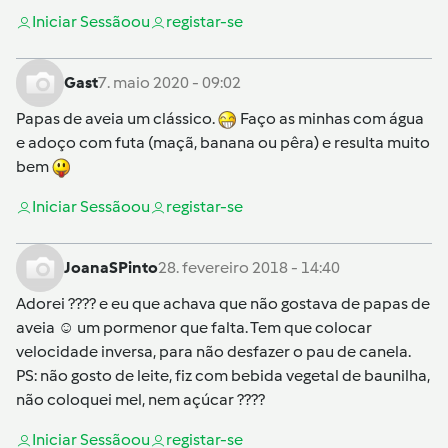
Iniciar Sessão
ou
registar-se
Gast
7. maio 2020 - 09:02
Papas de aveia um clássico.
Faço as minhas com água
e adoço com futa (maçã, banana ou pêra) e resulta muito
bem
Iniciar Sessão
ou
registar-se
JoanaSPinto
28. fevereiro 2018 - 14:40
Adorei ???? e eu que achava que não gostava de papas de
aveia ☺️ um pormenor que falta. Tem que colocar
velocidade inversa, para não desfazer o pau de canela.
PS: não gosto de leite, fiz com bebida vegetal de baunilha,
não coloquei mel, nem açúcar ????
Iniciar Sessão
ou
registar-se