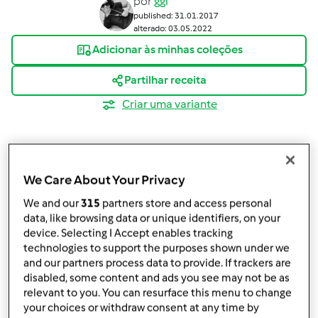
por
ggi
published: 31.01.2017
alterado: 03.05.2022
Adicionar às minhas coleções
Partilhar receita
Criar uma variante
We Care About Your Privacy
We and our
315
partners store and access personal
Ingredientes
data, like browsing data or unique identifiers, on your
device. Selecting I Accept enables tracking
Papas de aveia clássicas
technologies to support the purposes shown under we
25
g
flocos de aveia
and our partners process data to provide. If trackers are
200
g
leite
disabled, some content and ads you see may not be as
1
colher de chá rasa
mel
relevant to you. You can resurface this menu to change
your choices or withdraw consent at any time by
1
pau
canela