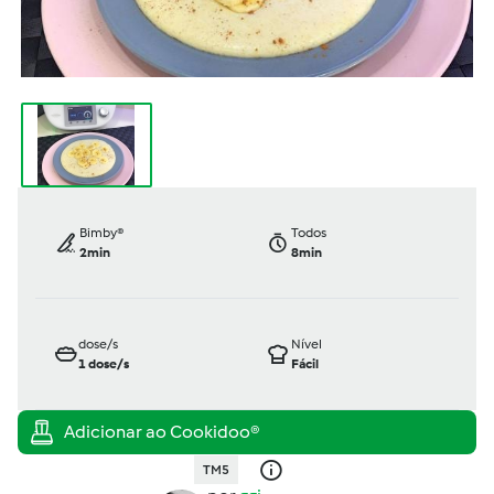
Bimby®
Todos
2min
8min
dose/s
Nível
1
dose/s
Fácil
TM5