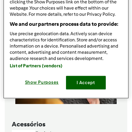
clicking the Show Purposes link on the bottom of the
1
casca de limão
webpage .Your choices will have effect within our
qb
canela em pó
Website. For more details, refer to our Privacy Policy.
Adicionar à lista de compras
We and our partners process data to provide:
Use precise geolocation data. Actively scan device
characteristics for identification. Store and/or access
information on a device. Personalised advertising and
content, advertising and content measurement,
audience research and services development.
List of Partners (vendors)
Show Purposes
I Accept
Acessórios